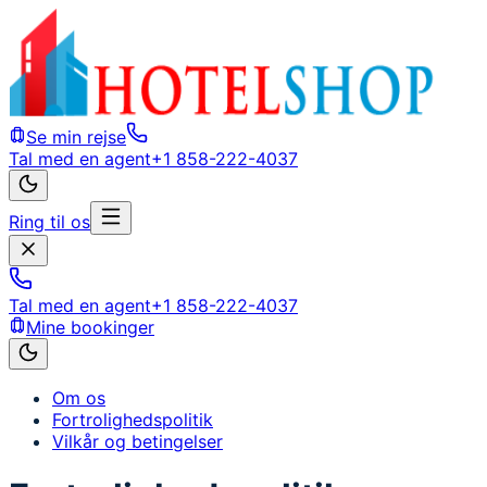
Se min rejse
Tal med en agent
+1 858-222-4037
Ring til os
Tal med en agent
+1 858-222-4037
Mine bookinger
Om os
Fortrolighedspolitik
Vilkår og betingelser