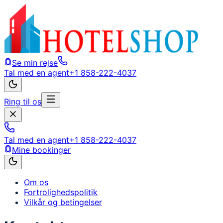
Se min rejse
Tal med en agent
+1 858-222-4037
Ring til os
Tal med en agent
+1 858-222-4037
Mine bookinger
Om os
Fortrolighedspolitik
Vilkår og betingelser