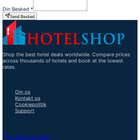
Din Besked
*
Send Besked
Shop the best hotel deals worldwide. Compare prices
across thousands of hotels and book at the lowest
rates.
Vigtige links
Om os
Kontakt os
Cookiepolitik
Support
Tal med en agent
+1 858-222-4037