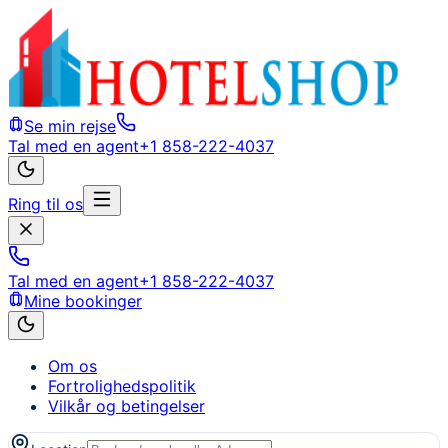
Se min rejse
Tal med en agent
+1 858-222-4037
Ring til os
Tal med en agent
+1 858-222-4037
Mine bookinger
Om os
Fortrolighedspolitik
Vilkår og betingelser