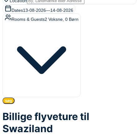
Location
Dates
13-08-2026
—
14-08-2026
Rooms & Guests
2
Voksne
,
0
Børn
søg
Billige flyveture til
Swaziland