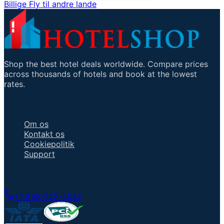
Billige Fly til andre lande
Shop the best hotel deals worldwide. Compare prices
across thousands of hotels and book at the lowest
rates.
Vigtige links
Om os
Kontakt os
Cookiepolitik
Support
Tal med en agent
+1 858-222-4037