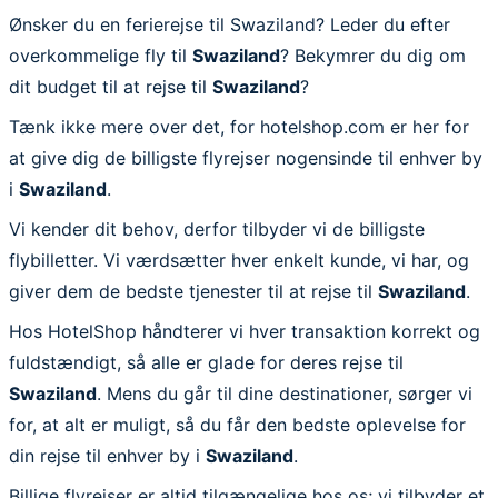
Ønsker du en ferierejse til Swaziland? Leder du efter
overkommelige fly til
Swaziland
? Bekymrer du dig om
dit budget til at rejse til
Swaziland
?
Tænk ikke mere over det, for hotelshop.com er her for
at give dig de billigste flyrejser nogensinde til enhver by
i
Swaziland
.
Vi kender dit behov, derfor tilbyder vi de billigste
flybilletter. Vi værdsætter hver enkelt kunde, vi har, og
giver dem de bedste tjenester til at rejse til
Swaziland
.
Hos HotelShop håndterer vi hver transaktion korrekt og
fuldstændigt, så alle er glade for deres rejse til
Swaziland
. Mens du går til dine destinationer, sørger vi
for, at alt er muligt, så du får den bedste oplevelse for
din rejse til enhver by i
Swaziland
.
Billige flyrejser er altid tilgængelige hos os; vi tilbyder et