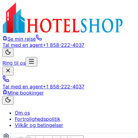
Se min rejse
Tal med en agent
+1 858-222-4037
Ring til os
Tal med en agent
+1 858-222-4037
Mine bookinger
Om os
Fortrolighedspolitik
Vilkår og betingelser