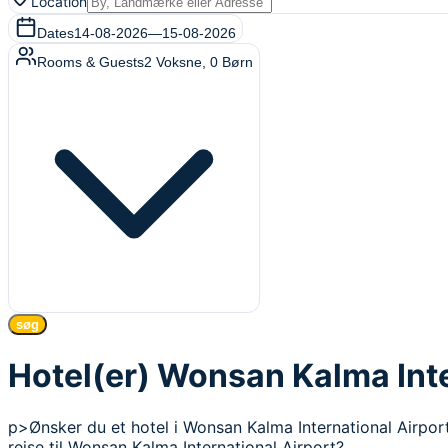
Location
Dates
14-08-2026
—
15-08-2026
Rooms & Guests
2
Voksne
,
0
Børn
søg
Hotel(er) Wonsan Kalma Inte
p>Ønsker du et hotel i Wonsan Kalma International Airport
rejse til Wonsan Kalma International Airport?