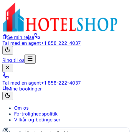
Se min rejse
Tal med en agent
+1 858-222-4037
Ring til os
Tal med en agent
+1 858-222-4037
Mine bookinger
Om os
Fortrolighedspolitik
Vilkår og betingelser