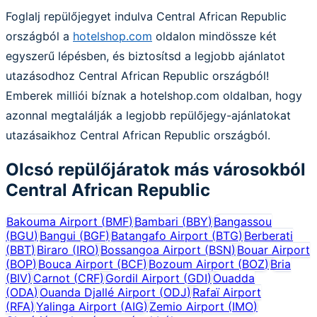
Foglalj repülőjegyet indulva Central African Republic
országból a
hotelshop.com
oldalon mindössze két
egyszerű lépésben, és biztosítsd a legjobb ajánlatot
utazásodhoz Central African Republic országból!
Emberek milliói bíznak a hotelshop.com oldalban, hogy
azonnal megtalálják a legjobb repülőjegy-ajánlatokat
utazásaikhoz Central African Republic országból.
Olcsó repülőjáratok más városokból
Central African Republic
Bakouma Airport
(
BMF
)
Bambari
(
BBY
)
Bangassou
(
BGU
)
Bangui
(
BGF
)
Batangafo Airport
(
BTG
)
Berberati
(
BBT
)
Biraro
(
IRO
)
Bossangoa Airport
(
BSN
)
Bouar Airport
(
BOP
)
Bouca Airport
(
BCF
)
Bozoum Airport
(
BOZ
)
Bria
(
BIV
)
Carnot
(
CRF
)
Gordil Airport
(
GDI
)
Ouadda
(
ODA
)
Ouanda Djallé Airport
(
ODJ
)
Rafaï Airport
(
RFA
)
Yalinga Airport
(
AIG
)
Zemio Airport
(
IMO
)