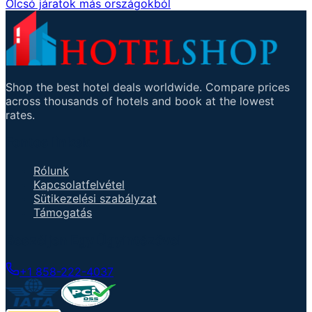
Olcsó járatok más országokból
Shop the best hotel deals worldwide. Compare prices
across thousands of hotels and book at the lowest
rates.
Fontos linkek
Rólunk
Kapcsolatfelvétel
Sütikezelési szabályzat
Támogatás
Beszéljen Egy Ügyintézővel
+1 858-222-4037