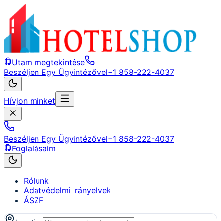
Utam megtekintése
Beszéljen Egy Ügyintézővel
+1 858-222-4037
Hívjon minket
Beszéljen Egy Ügyintézővel
+1 858-222-4037
Foglalásaim
Rólunk
Adatvédelmi irányelvek
ÁSZF