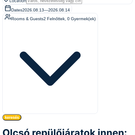
Location
Dates
2026.08.13
—
2026.08.14
Rooms & Guests
2
Felnőttek
,
0
Gyermek(ek)
keresés
Olcsó repülőjáratok innen: