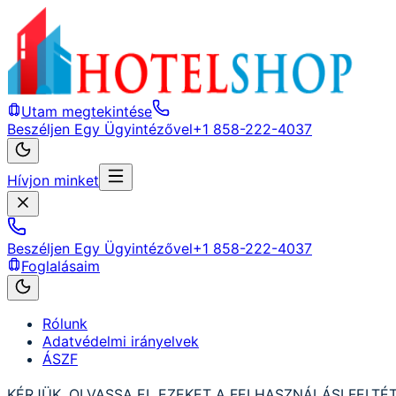
Utam megtekintése
Beszéljen Egy Ügyintézővel
+1 858-222-4037
Hívjon minket
Beszéljen Egy Ügyintézővel
+1 858-222-4037
Foglalásaim
Rólunk
Adatvédelmi irányelvek
ÁSZF
KÉRJÜK, OLVASSA EL EZEKET A FELHASZNÁLÁSI FELTÉTE