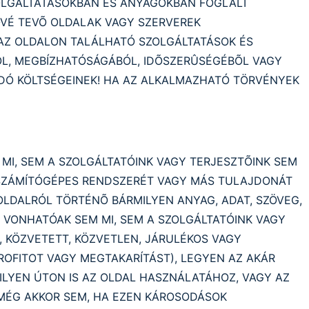
ZOLGÁLTATÁSOKBAN ÉS ANYAGOKBAN FOGLALT
ÕVÉ TEVÕ OLDALAK VAGY SZERVEREK
 AZ OLDALON TALÁLHATÓ SZOLGÁLTATÁSOK ÉS
L, MEGBÍZHATÓSÁGÁBÓL, IDÕSZERÛSÉGÉBÕL VAGY
DÓ KÖLTSÉGEINEK! HA AZ ALKALMAZHATÓ TÖRVÉNYEK
MI, SEM A SZOLGÁLTATÓINK VAGY TERJESZTÕINK SEM
 SZÁMÍTÓGÉPES RENDSZERÉT VAGY MÁS TULAJDONÁT
LDALRÓL TÖRTÉNÕ BÁRMILYEN ANYAG, ADAT, SZÖVEG,
 VONHATÓAK SEM MI, SEM A SZOLGÁLTATÓINK VAGY
, KÖZVETETT, KÖZVETLEN, JÁRULÉKOS VAGY
OFITOT VAGY MEGTAKARÍTÁST), LEGYEN AZ AKÁR
LYEN ÚTON IS AZ OLDAL HASZNÁLATÁHOZ, VAGY AZ
MÉG AKKOR SEM, HA EZEN KÁROSODÁSOK