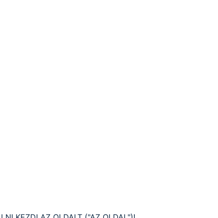
I KEZDI AZ OLDALT ("AZ OLDAL")!