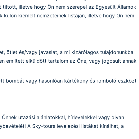
 tiltott, illetve hogy Ön nem szerepel az Egyesült Államok
k külön kiemelt nemzeteinek listáján, illetve hogy Ön nem
et, ötlet és/vagy javaslat, a mi kizárólagos tulajdonunkba
en említett elküldött tartalom az Öné, vagy jogosult annak
õzített bombát vagy hasonlóan kártékony és romboló eszközt
nnek utazási ajánlatokkal, hírlevelekkel vagy olyan
evételét! A Sky-tours levelezési listákat kínálhat, a