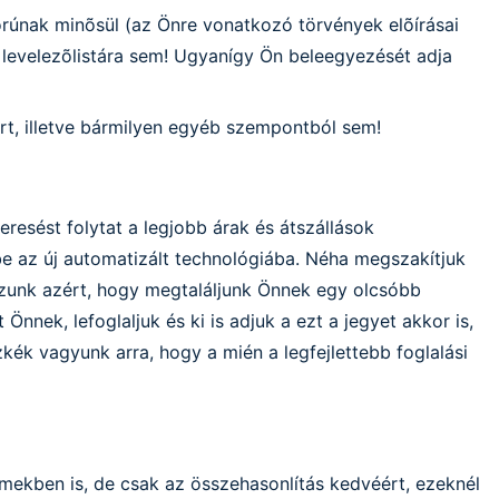
ykorúnak minõsül (az Önre vonatkozó törvények elõírásai
s levelezõlistára sem! Ugyanígy Ön beleegyezését adja
rt, illetve bármilyen egyéb szempontból sem!
resést folytat a legjobb árak és átszállások
be az új automatizált technológiába. Néha megszakítjuk
azunk azért, hogy megtaláljunk Önnek egy olcsóbb
nek, lefoglaljuk és ki is adjuk a ezt a jegyet akkor is,
zkék vagyunk arra, hogy a mién a legfejlettebb foglalási
ekben is, de csak az összehasonlítás kedvéért, ezeknél