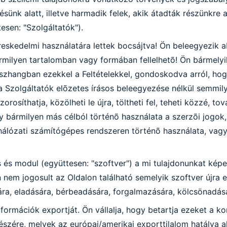
zésünk alatt, illetve harmadik felek, akik átadták részünkre
esen: "Szolgáltatók").
eskedelmi használatára lettek bocsájtva! Ön beleegyezik ab
ármilyen tartalomban vagy formában fellelhetõ! Ön bármelyi
sszhangban ezekkel a Feltételekkel, gondoskodva arról, hogy
 a Szolgáltatók elõzetes írásos beleegyezése nélkül semmi
osíthatja, közölheti le újra, töltheti fel, teheti közzé, tov
gy bármilyen más célból történõ használata a szerzõi jog
álózati számítógépes rendszeren történõ használata, vagy a
és modul (együttesen: "szoftver") a mi tulajdonunkat képez
n nem jogosult az Oldalon található semelyik szoftver újra 
ására, eladására, bérbeadására, forgalmazására, kölcsönadá
formációk exportját. Ön vállalja, hogy betartja ezeket a k
szére, melyek az európai/amerikai exporttilalom hatálya a