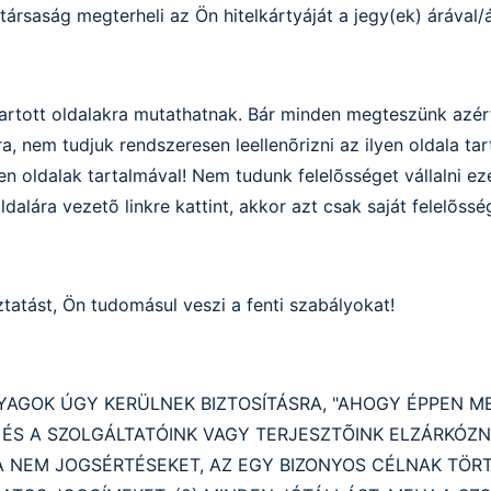
rsaság megterheli az Ön hitelkártyáját a jegy(ek) árával/á
tartott oldalakra mutathatnak. Bár minden megteszünk azért
, nem tudjuk rendszeresen leellenõrizni az ilyen oldala ta
n oldalak tartalmával! Nem tudunk felelõsséget vállalni ez
alára vezetõ linkre kattint, akkor azt csak saját felelõssé
oztatást, Ön tudomásul veszi a fenti szabályokat!
NYAGOK ÚGY KERÜLNEK BIZTOSÍTÁSRA, "AHOGY ÉPPEN
 ÉS A SZOLGÁLTATÓINK VAGY TERJESZTÕINK ELZÁRKÓZ
, A NEM JOGSÉRTÉSEKET, AZ EGY BIZONYOS CÉLNAK TÖ