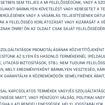
ESETBEN SEM TELJES A MI FELELÕSSÉGÜNK, VAGY A SZ
 DÍJAKAT! BÁRMILYEN KÖVETELÉST VAGY KERESETET A 
ERÜLÉSÉNEK VAGY A VÁSÁRLÁS TELJESÍTÉSÉNEK DÁTUM
ÁK A FELELÕSSÉG KORLÁTOZÁSÁT VAGY KIZÁRÁSÁT A VÉ
ZNAK ÖNRE! ÖN AZ OLDALT CSAK SAJÁT FELELÕSSÉGÉR
 SZOLGÁLTATÁSOK PROMOTÁLÁSÁNAK KÖZVETÍTÕJEKÉNT
ÍTÜNK AZ ILYEN ÉS HASONLÓ TERMÉKEKNÉL (PÉLDÁUL L
 UTAZÁSI BIZTOSÍTÁSOK, STB.). NEM TUDUNK FELELÕS
 MELY EREDMÉNYEKÉNT BÁRMILYEN VESZTESÉG, KÁROS
K GARANTÁLNI A KÖZREMÛKÖDÕK SEMELYIKÉNEK ÁRAIT,
SAL KAPCSOLATOS TERMÉKEK VAGY/ÉS SZOLGÁLTATÁSO
ENSÉGE MIATT, VAGY PÉNZÜGYI VÁLSÁG, POLITIKAI VA
ÉGHAJLATI RENDELLENESSÉGEK, HELYI JOGSZABÁLYOK,