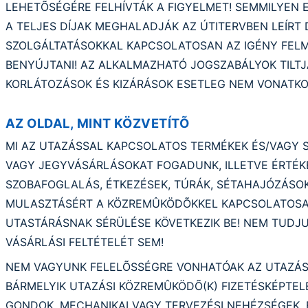
LEHETÕSÉGÉRE FELHÍVTÁK A FIGYELMET! SEMMILYEN 
A TELJES DÍJAK MEGHALADJÁK AZ ÚTITERVBEN LEÍRT
SZOLGÁLTATÁSOKKAL KAPCSOLATOSAN AZ IGÉNY FELM
BENYÚJTANI! AZ ALKALMAZHATÓ JOGSZABÁLYOK TILTJ
KORLÁTOZÁSOK ÉS KIZÁRÁSOK ESETLEG NEM VONATKO
AZ OLDAL, MINT KÖZVETÍTÕ
MI AZ UTAZÁSSAL KAPCSOLATOS TERMÉKEK ÉS/VAGY
VAGY JEGYVÁSÁRLÁSOKAT FOGADUNK, ILLETVE ÉRTÉKES
SZOBAFOGLALÁS, ÉTKEZÉSEK, TÚRÁK, SÉTAHAJÓZÁSOK,
MULASZTÁSÉRT A KÖZREMÛKÖDÕKKEL KAPCSOLATOSAN,
UTASTÁRÁSNAK SÉRÜLÉSE KÖVETKEZIK BE! NEM TUDJU
VÁSÁRLÁSI FELTÉTELÉT SEM!
NEM VAGYUNK FELELÕSSÉGRE VONHATÓAK AZ UTAZÁS
BÁRMELYIK UTAZÁSI KÖZREMÛKÖDÕ(K) FIZETÉSKÉPTEL
GONDOK, MECHANIKAI VAGY TERVEZÉSI NEHÉZSÉGEK, 