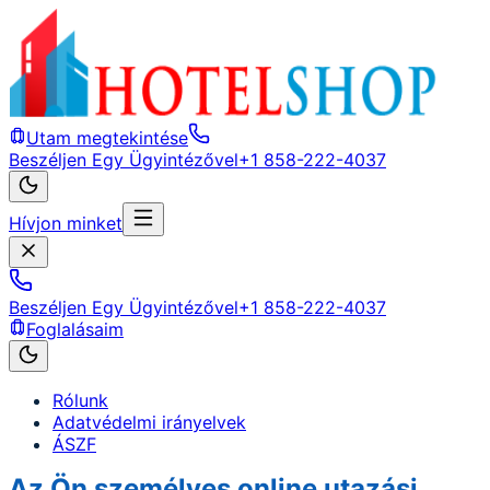
Utam megtekintése
Beszéljen Egy Ügyintézővel
+1 858-222-4037
Hívjon minket
Beszéljen Egy Ügyintézővel
+1 858-222-4037
Foglalásaim
Rólunk
Adatvédelmi irányelvek
ÁSZF
Az Ön személyes online utazási