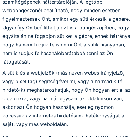
számítógépének háttértárolóján. A legtöbb
webböngészõnél beállítható, hogy minden esetben
figyelmeztessék Önt, amikor egy süti érkezik a gépére.
Ugyanígy Ön beállíthatja azt is a böngészõjében, hogy
egyáltalán ne fogadjon sütiket a gépre, ennek hátránya,
hogy ha nem tudjuk felismerni Önt a sütik hiányában,
nem is tudjuk felhasználóbarátabbá tenni az Ön
látogatását.
A sütik és a webjelzõk (más néven webes irányjelzõ,
vagy pixel tag) segítségével mi, vagy a harmadik fél
hirdetõ(k) meghatározhatjuk, hogy Ön hogyan ért el az
oldalunkra, vagy ha már egyszer az oldalunkon van,
akkor azt Ön hogyan használja, esetleg nyomon
kövessük az internetes hirdetésünk hatékonyságát a
saját, vagy más weboldalán.