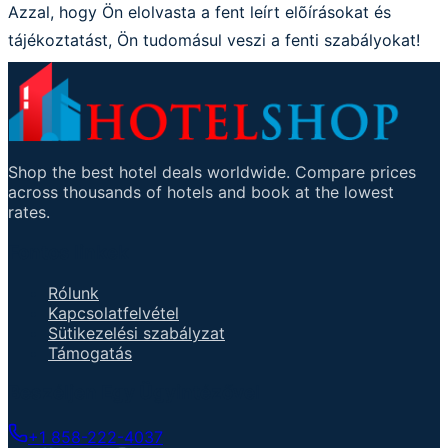
Azzal, hogy Ön elolvasta a fent leírt elõírásokat és
tájékoztatást, Ön tudomásul veszi a fenti szabályokat!
Shop the best hotel deals worldwide. Compare prices
across thousands of hotels and book at the lowest
rates.
Fontos linkek
Rólunk
Kapcsolatfelvétel
Sütikezelési szabályzat
Támogatás
Beszéljen Egy Ügyintézővel
+1 858-222-4037