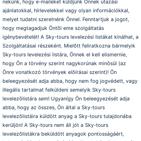
nekünk, hogy e-maileket küldjünk Önnek utazási
ajánlatokkal, hírlevelekkel vagy olyan információkkal,
melyet tudatni szeretnénk Önnel. Fenntartjuk a jogot,
hogy megtagadjuk Öntõl eme szolgáltatás
igénybevételét! A Sky-tours levelezési listákat kínálhat, a
Szolgáltatásai részeként. Mielõtt feliratkozna bármelyik
Sky-tours levelezési listára, Önnek el kell elismernie,
hogy Ön a törvény szerint nagykorúnak minõsül (az
Önre vonatkozó törvények elõírásai szerint)! Ön
beleegyezését adja abba, hogy nem fog jogvédett, vagy
illegális tartalmat felküldeni semelyik Sky-tours
levelezõlistára sem! Ugyanígy Ön beleegyezését adja
abba, hogy az összes, Ön által a Sky-tours
levelezõlistáira küldött anyag a Sky-tours tulajdonába
kerüljön! A Sky-tours nem áll jót a Sky-tours
levelezõlistákra beküldött anyagok pontosságáért,