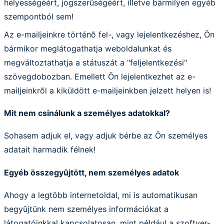
helyességéért, jogszerûségéért, illetve bármilyen egyéb
szempontból sem!
Az e-mailjeinkre történõ fel-, vagy lejelentkezéshez, Ön
bármikor meglátogathatja weboldalunkat és
megváltoztathatja a státuszát a "feljelentkezési"
szövegdobozban. Emellett Ön lejelentkezhet az e-
mailjeinkrõl a kiküldött e-mailjeinkben jelzett helyen is!
Mit nem csinálunk a személyes adatokkal?
Sohasem adjuk el, vagy adjuk bérbe az Ön személyes
adatait harmadik félnek!
Egyéb összegyûjtött, nem személyes adatok
Ahogy a legtöbb internetoldal, mi is automatikusan
begyûjtünk nem személyes információkat a
látogatóinkkal kapcsolatosan, mint például a szoftver-