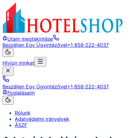
Utam megtekintése
Beszéljen Egy Ügyintézővel
+1 858-222-4037
Hívjon minket
Beszéljen Egy Ügyintézővel
+1 858-222-4037
Foglalásaim
Rólunk
Adatvédelmi irányelvek
ÁSZF