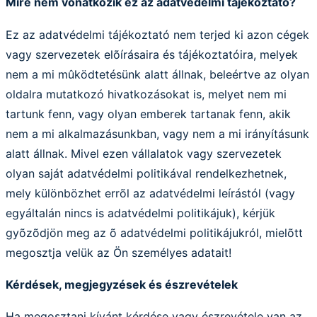
Mire nem vonatkozik ez az adatvédelmi tájékoztató?
Ez az adatvédelmi tájékoztató nem terjed ki azon cégek
vagy szervezetek elõírásaira és tájékoztatóira, melyek
nem a mi mûködtetésünk alatt állnak, beleértve az olyan
oldalra mutatkozó hivatkozásokat is, melyet nem mi
tartunk fenn, vagy olyan emberek tartanak fenn, akik
nem a mi alkalmazásunkban, vagy nem a mi irányításunk
alatt állnak. Mivel ezen vállalatok vagy szervezetek
olyan saját adatvédelmi politikával rendelkezhetnek,
mely különbözhet errõl az adatvédelmi leírástól (vagy
egyáltalán nincs is adatvédelmi politikájuk), kérjük
gyõzõdjön meg az õ adatvédelmi politikájukról, mielõtt
megosztja velük az Ön személyes adatait!
Kérdések, megjegyzések és észrevételek
Ha megosztani kívánt kérdése vagy észrevétele van az