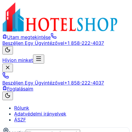
Utam megtekintése
Beszéljen Egy Ügyintézővel
+1 858-222-4037
Hívjon minket
Beszéljen Egy Ügyintézővel
+1 858-222-4037
Foglalásaim
Rólunk
Adatvédelmi irányelvek
ÁSZF