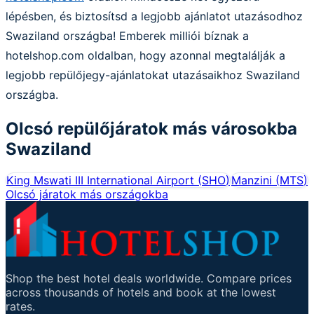
lépésben, és biztosítsd a legjobb ajánlatot utazásodhoz
Swaziland országba! Emberek milliói bíznak a
hotelshop.com oldalban, hogy azonnal megtalálják a
legjobb repülőjegy-ajánlatokat utazásaikhoz Swaziland
országba.
Olcsó repülőjáratok más városokba
Swaziland
King Mswati III International Airport
(
SHO
)
Manzini
(
MTS
)
Olcsó járatok más országokba
Shop the best hotel deals worldwide. Compare prices
across thousands of hotels and book at the lowest
rates.