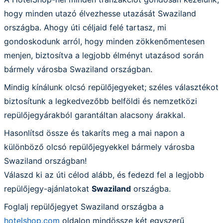
hogy minden utazó élvezhesse utazását Swaziland
országba. Ahogy úti céljaid felé tartasz, mi
gondoskodunk arról, hogy minden zökkenőmentesen
menjen, biztosítva a legjobb élményt utazásod során
bármely városba Swaziland országban.
Mindig kínálunk olcsó repülőjegyeket; széles választékot
biztosítunk a legkedvezőbb belföldi és nemzetközi
repülőjegyárakból garantáltan alacsony árakkal.
Hasonlítsd össze és takaríts meg a mai napon a
különböző olcsó repülőjegyekkel bármely városba
Swaziland országban!
Válaszd ki az úti célod alább, és fedezd fel a legjobb
repülőjegy-ajánlatokat
Swaziland
országba.
Foglalj repülőjegyet Swaziland országba a
hotelshop.com
oldalon mindössze két egyszerű