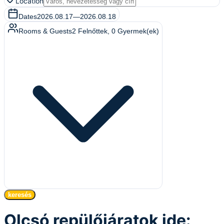
Location
Dates
2026.08.17
—
2026.08.18
Rooms & Guests
2
Felnőttek
,
0
Gyermek(ek)
keresés
Olcsó repülőjáratok ide: