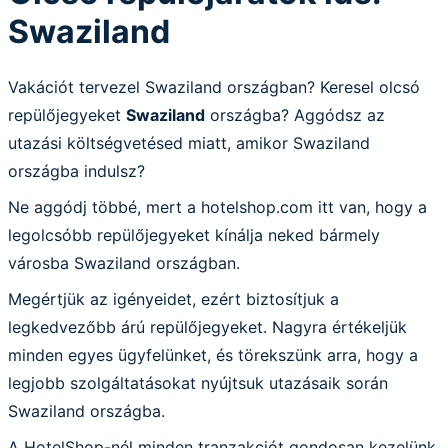
Swaziland
Vakációt tervezel Swaziland országban? Keresel olcsó
repülőjegyeket
Swaziland
országba? Aggódsz az
utazási költségvetésed miatt, amikor Swaziland
országba indulsz?
Ne aggódj többé, mert a hotelshop.com itt van, hogy a
legolcsóbb repülőjegyeket kínálja neked bármely
városba Swaziland országban.
Megértjük az igényeidet, ezért biztosítjuk a
legkedvezőbb árú repülőjegyeket. Nagyra értékeljük
minden egyes ügyfelünket, és törekszünk arra, hogy a
legjobb szolgáltatásokat nyújtsuk utazásaik során
Swaziland országba.
A HotelShop-nél minden tranzakciót gondosan kezelünk,