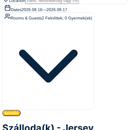
Location
Dates
2026.08.16
—
2026.08.17
Rooms & Guests
2
Felnőttek
,
0
Gyermek(ek)
keresés
Szálloda(k) - Jersey