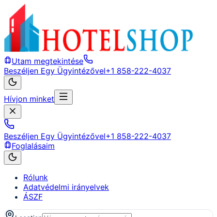
Utam megtekintése
Beszéljen Egy Ügyintézővel
+1 858-222-4037
Hívjon minket
Beszéljen Egy Ügyintézővel
+1 858-222-4037
Foglalásaim
Rólunk
Adatvédelmi irányelvek
ÁSZF