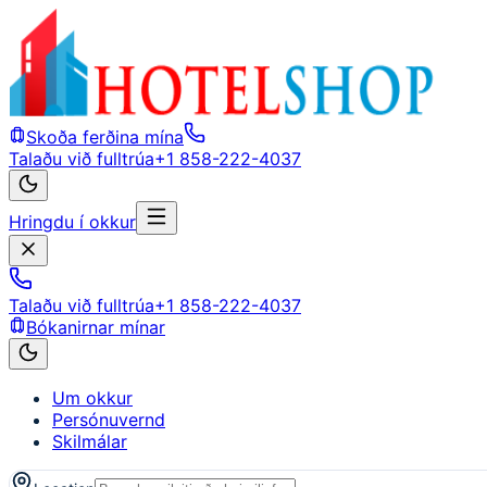
Skoða ferðina mína
Talaðu við fulltrúa
+1 858-222-4037
Hringdu í okkur
Talaðu við fulltrúa
+1 858-222-4037
Bókanirnar mínar
Um okkur
Persónuvernd
Skilmálar