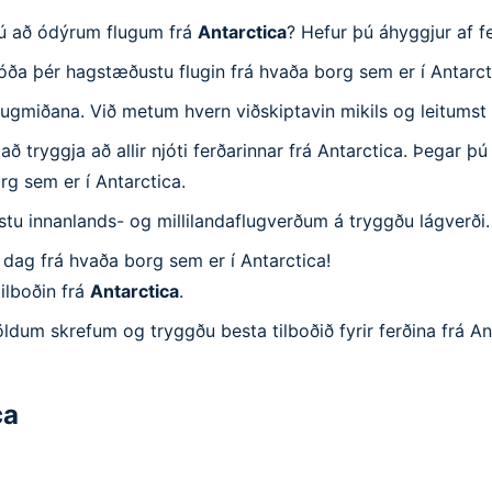
 þú að ódýrum flugum frá
Antarctica
? Hefur þú áhyggjur af f
jóða þér hagstæðustu flugin frá hvaða borg sem er í Antarct
lugmiðana. Við metum hvern viðskiptavin mikils og leitumst vi
 tryggja að allir njóti ferðarinnar frá Antarctica. Þegar þú
rg sem er í Antarctica.
ustu innanlands- og millilandaflugverðum á tryggðu lágverði.
 dag frá hvaða borg sem er í Antarctica!
ilboðin frá
Antarctica
.
öldum skrefum og tryggðu besta tilboðið fyrir ferðina frá An
ca