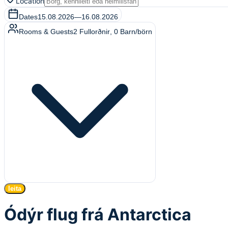
Location
Dates
15.08.2026
—
16.08.2026
Rooms & Guests
2
Fullorðnir
,
0
Barn/börn
leita
Ódýr flug frá Antarctica