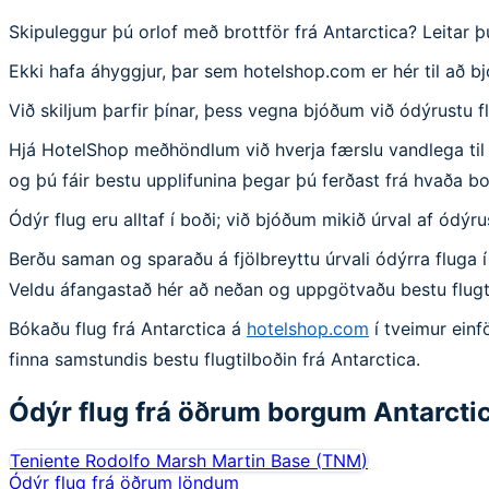
Skipuleggur þú orlof með brottför frá Antarctica? Leitar
Ekki hafa áhyggjur, þar sem hotelshop.com er hér til að b
Við skiljum þarfir þínar, þess vegna bjóðum við ódýrustu f
Hjá HotelShop meðhöndlum við hverja færslu vandlega til að
og þú fáir bestu upplifunina þegar þú ferðast frá hvaða bo
Ódýr flug eru alltaf í boði; við bjóðum mikið úrval af ódýr
Berðu saman og sparaðu á fjölbreyttu úrvali ódýrra fluga í
Veldu áfangastað hér að neðan og uppgötvaðu bestu flugt
Bókaðu flug frá Antarctica á
hotelshop.com
í tveimur einf
finna samstundis bestu flugtilboðin frá Antarctica.
Ódýr flug frá öðrum borgum
Antarcti
Teniente Rodolfo Marsh Martin Base
(
TNM
)
Ódýr flug frá öðrum löndum