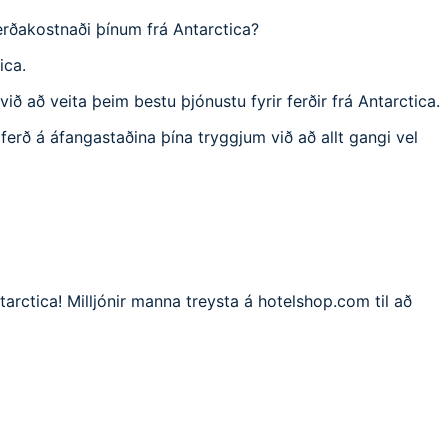
erðakostnaði þínum frá Antarctica?
ica.
ð að veita þeim bestu þjónustu fyrir ferðir frá Antarctica.
 ferð á áfangastaðina þína tryggjum við að allt gangi vel
tarctica! Milljónir manna treysta á hotelshop.com til að