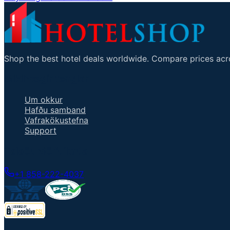
Shop the best hotel deals worldwide. Compare prices acro
Mikilvægir tenglar
Um okkur
Hafðu samband
Vafrakökustefna
Support
Talaðu við fulltrúa
+1 858-222-4037