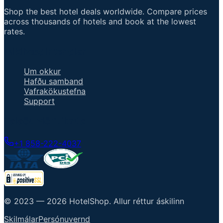
Shop the best hotel deals worldwide. Compare prices
across thousands of hotels and book at the lowest
rates.
Mikilvægir tenglar
Um okkur
Hafðu samband
Vafrakökustefna
Support
Talaðu við fulltrúa
+1 858-222-4037
© 2023 —
2026
HotelShop
.
Allur réttur áskilinn
Skilmálar
Persónuvernd