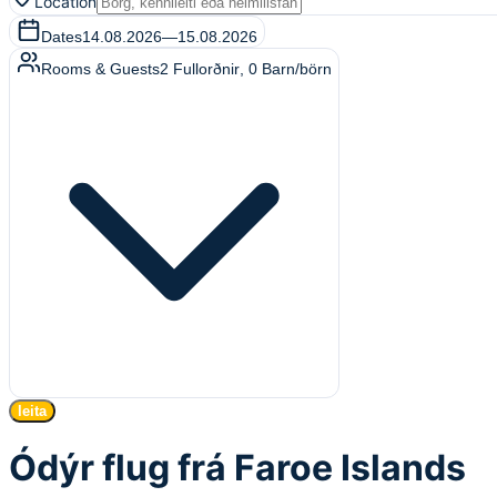
Location
Dates
14.08.2026
—
15.08.2026
Rooms & Guests
2
Fullorðnir
,
0
Barn/börn
leita
Ódýr flug frá Faroe Islands