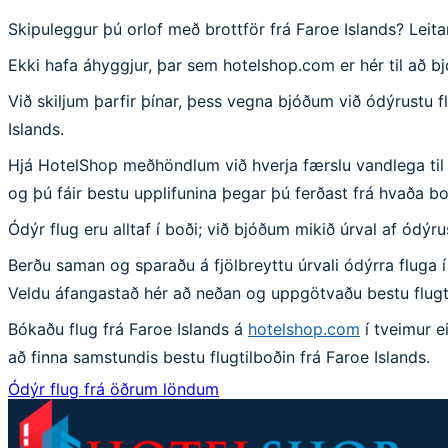
Skipuleggur þú orlof með brottför frá Faroe Islands? Lei
Ekki hafa áhyggjur, þar sem hotelshop.com er hér til að b
Við skiljum þarfir þínar, þess vegna bjóðum við ódýrustu f
Islands.
Hjá HotelShop meðhöndlum við hverja færslu vandlega til að
og þú fáir bestu upplifunina þegar þú ferðast frá hvaða bo
Ódýr flug eru alltaf í boði; við bjóðum mikið úrval af ódýr
Berðu saman og sparaðu á fjölbreyttu úrvali ódýrra fluga í
Veldu áfangastað hér að neðan og uppgötvaðu bestu flugt
Bókaðu flug frá Faroe Islands á
hotelshop.com
í tveimur e
að finna samstundis bestu flugtilboðin frá Faroe Islands.
Ódýr flug frá öðrum löndum