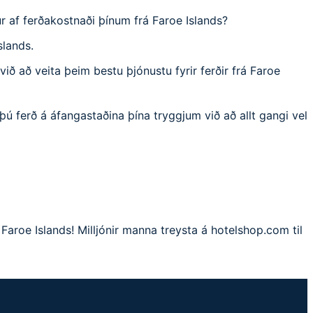
r af ferðakostnaði þínum frá Faroe Islands?
slands.
ið að veita þeim bestu þjónustu fyrir ferðir frá Faroe
þú ferð á áfangastaðina þína tryggjum við að allt gangi vel
 Faroe Islands! Milljónir manna treysta á hotelshop.com til