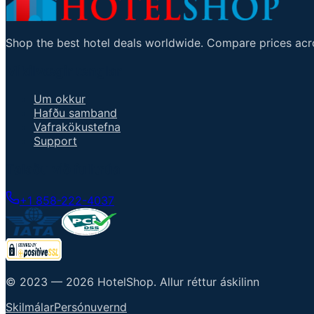
Shop the best hotel deals worldwide. Compare prices acro
Mikilvægir tenglar
Um okkur
Hafðu samband
Vafrakökustefna
Support
Talaðu við fulltrúa
+1 858-222-4037
© 2023 —
2026
HotelShop
.
Allur réttur áskilinn
Skilmálar
Persónuvernd