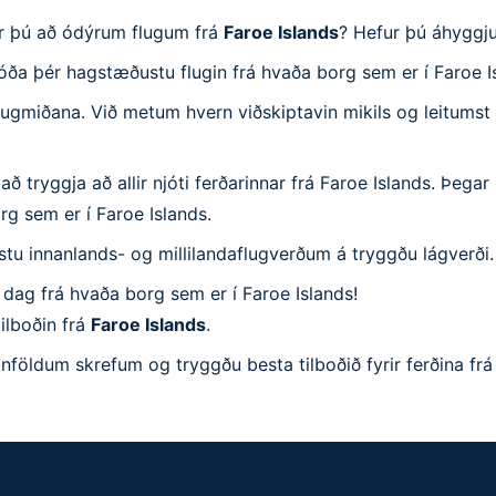
tar þú að ódýrum flugum frá
Faroe Islands
? Hefur þú áhyggju
jóða þér hagstæðustu flugin frá hvaða borg sem er í Faroe I
lugmiðana. Við metum hvern viðskiptavin mikils og leitumst v
 tryggja að allir njóti ferðarinnar frá Faroe Islands. Þegar 
rg sem er í Faroe Islands.
ustu innanlands- og millilandaflugverðum á tryggðu lágverði.
 dag frá hvaða borg sem er í Faroe Islands!
ilboðin frá
Faroe Islands
.
inföldum skrefum og tryggðu besta tilboðið fyrir ferðina frá