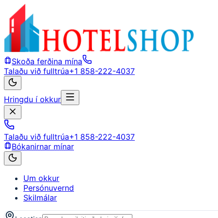
Skoða ferðina mína
Talaðu við fulltrúa
+1 858-222-4037
Hringdu í okkur
Talaðu við fulltrúa
+1 858-222-4037
Bókanirnar mínar
Um okkur
Persónuvernd
Skilmálar