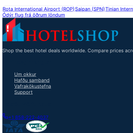
Rota International Airport
(
ROP
)
Saipan
(
SPN
)
Tinian Inter
Ódýr flug frá öðrum löndum
Shop the best hotel deals worldwide. Compare prices acro
Mikilvægir tenglar
Um okkur
Hafðu samband
Vafrakökustefna
Support
Talaðu við fulltrúa
+1 858-222-4037