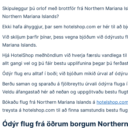
Skipuleggur þú orlof með brottför frá Northern Mariana I
Northern Mariana Islands?
Ekki hafa áhyggjur, þar sem hotelshop.com er hér til að b
Við skiljum þarfir þínar, þess vegna bjóðum við ódýrustu f
Mariana Islands.
Hjá HotelShop meðhöndlum við hverja færslu vandlega til að
allt gangi vel og þú fáir bestu upplifunina þegar þú ferða
Ódýr flug eru alltaf í boði; við bjóðum mikið úrval af ódýr
Berðu saman og sparaðu á fjölbreyttu úrvali ódýrra fluga 
Veldu áfangastað hér að neðan og uppgötvaðu bestu flugt
Bókaðu flug frá Northern Mariana Islands á
hotelshop.co
treysta á hotelshop.com til að finna samstundis bestu flug
Ódýr flug frá öðrum borgum
Northern