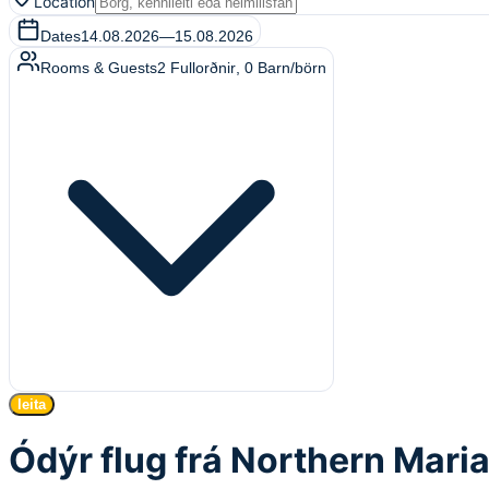
Location
Dates
14.08.2026
—
15.08.2026
Rooms & Guests
2
Fullorðnir
,
0
Barn/börn
leita
Ódýr flug frá Northern Mari