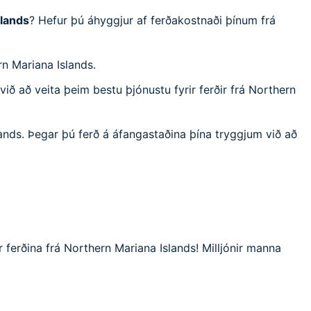
slands
? Hefur þú áhyggjur af ferðakostnaði þínum frá
rn Mariana Islands.
ið að veita þeim bestu þjónustu fyrir ferðir frá Northern
lands. Þegar þú ferð á áfangastaðina þína tryggjum við að
 ferðina frá Northern Mariana Islands! Milljónir manna