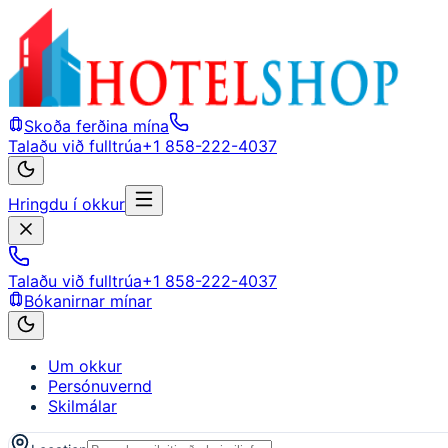
Skoða ferðina mína
Talaðu við fulltrúa
+1 858-222-4037
Hringdu í okkur
Talaðu við fulltrúa
+1 858-222-4037
Bókanirnar mínar
Um okkur
Persónuvernd
Skilmálar