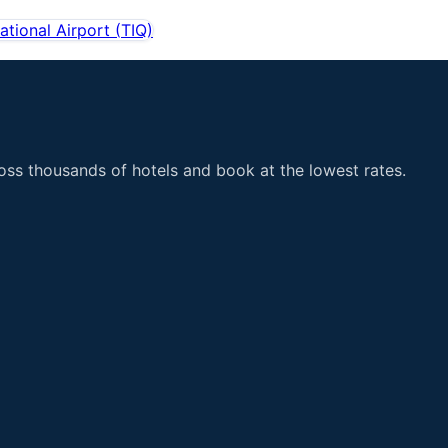
national Airport
(
TIQ
)
ss thousands of hotels and book at the lowest rates.