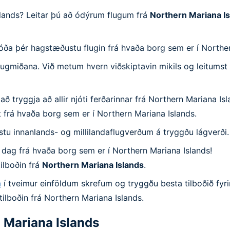
slands? Leitar þú að ódýrum flugum frá
Northern Mariana I
jóða þér hagstæðustu flugin frá hvaða borg sem er í Northe
lugmiðana. Við metum hvern viðskiptavin mikils og leitumst v
 tryggja að allir njóti ferðarinnar frá Northern Mariana Is
st frá hvaða borg sem er í Northern Mariana Islands.
ustu innanlands- og millilandaflugverðum á tryggðu lágverði.
í dag frá hvaða borg sem er í Northern Mariana Islands!
ilboðin frá
Northern Mariana Islands
.
m
í tveimur einföldum skrefum og tryggðu besta tilboðið fyrir
tilboðin frá Northern Mariana Islands.
 Mariana Islands