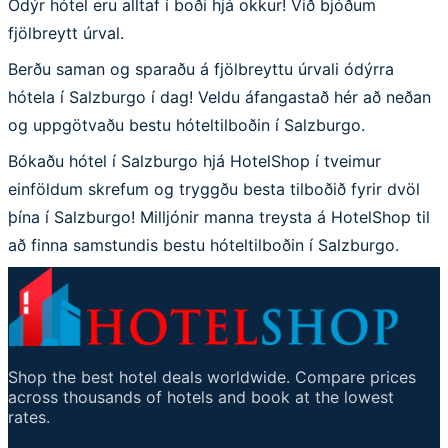
Ódýr hótel eru alltaf í boði hjá okkur! Við bjóðum
fjölbreytt úrval.
Berðu saman og sparaðu á fjölbreyttu úrvali ódýrra
hótela í Salzburgo í dag! Veldu áfangastað hér að neðan
og uppgötvaðu bestu hóteltilboðin í Salzburgo.
Bókaðu hótel í Salzburgo hjá HotelShop í tveimur
einföldum skrefum og tryggðu besta tilboðið fyrir dvöl
þína í Salzburgo! Milljónir manna treysta á HotelShop til
að finna samstundis bestu hóteltilboðin í Salzburgo.
Shop the best hotel deals worldwide. Compare prices
across thousands of hotels and book at the lowest
rates.