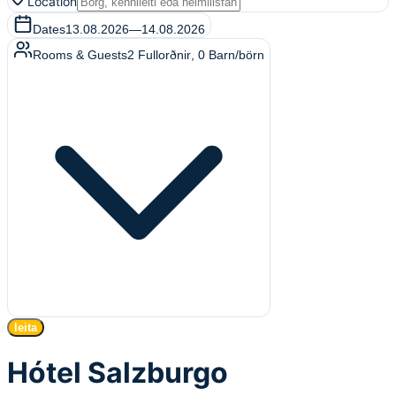
Location
Dates
13.08.2026
—
14.08.2026
Rooms & Guests
2
Fullorðnir
,
0
Barn/börn
leita
Hótel Salzburgo