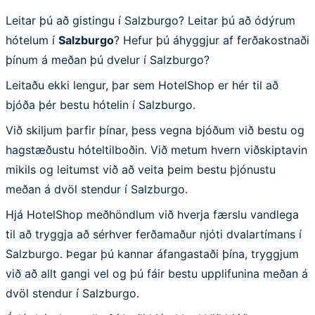
Leitar þú að gistingu í Salzburgo? Leitar þú að ódýrum
hótelum í
Salzburgo
? Hefur þú áhyggjur af ferðakostnaði
þínum á meðan þú dvelur í Salzburgo?
Leitaðu ekki lengur, þar sem HotelShop er hér til að
bjóða þér bestu hótelin í Salzburgo.
Við skiljum þarfir þínar, þess vegna bjóðum við bestu og
hagstæðustu hóteltilboðin. Við metum hvern viðskiptavin
mikils og leitumst við að veita þeim bestu þjónustu
meðan á dvöl stendur í Salzburgo.
Hjá HotelShop meðhöndlum við hverja færslu vandlega
til að tryggja að sérhver ferðamaður njóti dvalartímans í
Salzburgo. Þegar þú kannar áfangastaði þína, tryggjum
við að allt gangi vel og þú fáir bestu upplifunina meðan á
dvöl stendur í Salzburgo.