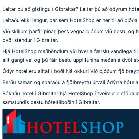
Leitar þú að gistingu í Gibraltar? Leitar þú að ódýrum hót
Leitaðu ekki lengur, þar sem HotelShop er hér til að bjóða þ
Við skiljum þarfir þínar, þess vegna bjóðum við bestu og 
dvöl stendur í Gibraltar.
Hjá HotelShop meðhöndlum við hverja færslu vandlega til a
allt gangi vel og þú fáir bestu upplifunina meðan á dvöl ste
Ódýr hótel eru alltaf í boði hjá okkur! Við bjóðum fjölbreytt
Berðu saman og sparaðu á fjölbreyttu úrvali ódýrra hótela 
Bókaðu hótel í Gibraltar hjá HotelShop í tveimur einföldum 
samstundis bestu hóteltilboðin í Gibraltar.