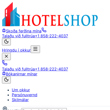
Skoða ferðina mína
Talaðu við fulltrúa
+1 858-222-4037
Hringdu í okkur
Talaðu við fulltrúa
+1 858-222-4037
Bókanirnar mínar
Um okkur
Persónuvernd
Skilmálar