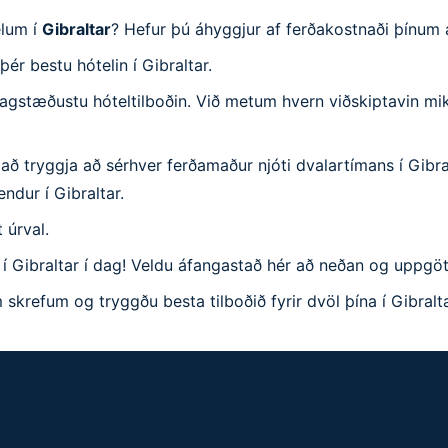
elum í
Gibraltar
? Hefur þú áhyggjur af ferðakostnaði þínum 
ér bestu hótelin í Gibraltar.
hagstæðustu hóteltilboðin. Við metum hvern viðskiptavin mi
ð tryggja að sérhver ferðamaður njóti dvalartímans í Gibra
ndur í Gibraltar.
 úrval.
í Gibraltar í dag! Veldu áfangastað hér að neðan og uppgötv
skrefum og tryggðu besta tilboðið fyrir dvöl þína í Gibralta