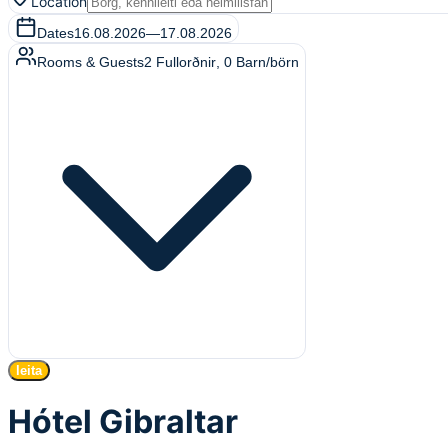
Location
Dates
16.08.2026
—
17.08.2026
Rooms & Guests
2
Fullorðnir
,
0
Barn/börn
leita
Hótel Gibraltar