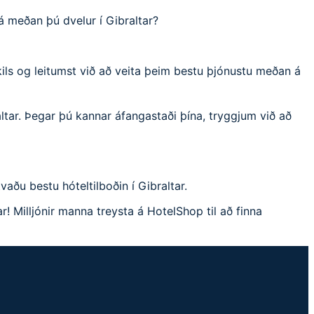
á meðan þú dvelur í Gibraltar?
kils og leitumst við að veita þeim bestu þjónustu meðan á
ltar. Þegar þú kannar áfangastaði þína, tryggjum við að
aðu bestu hóteltilboðin í Gibraltar.
r! Milljónir manna treysta á HotelShop til að finna