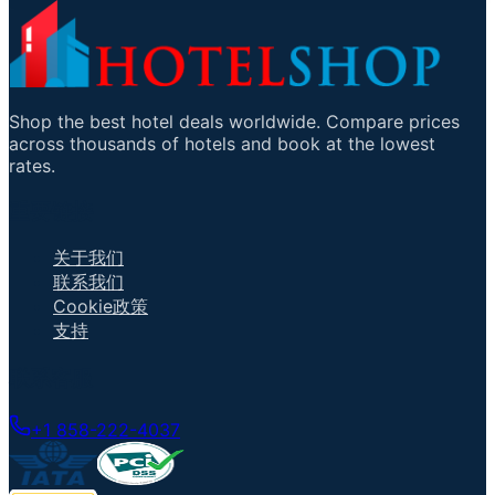
Shop the best hotel deals worldwide. Compare prices
across thousands of hotels and book at the lowest
rates.
重要链接
关于我们
联系我们
Cookie政策
支持
联系客服
+1 858-222-4037