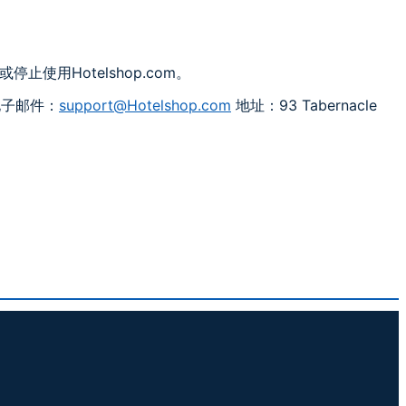
使用Hotelshop.com。
电子邮件：
support@Hotelshop.com
地址：93 Tabernacle