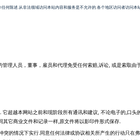
作任何陈述
.
从非法领域访问本站内容和服务是不允许的
.
各个地区访问者访问本
,
,
的管理人员，董事，雇员和代理免受任何索赔
诉讼
或是索取由
.
,
,
它超越本网站之前和现阶段所有通讯和建议
不论电子的
口头
,
.
同其它商业文件和记录一样
原文件将以影印件形式保存
.
冲突的情况下实行
同意任何法律或协议相关所产生的行动只在弗