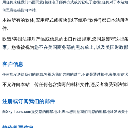
用任何未经我们书面同意
(
包括电子邮件方式或其它电子途径
).
任何对于本站知
何恶意链接指向本站
.
,
(
”软件”)
本站所有的软体
应用程式或模块
以下统称
都归本站所
.
件
/
.
欧盟
美国法律对产品或信息的出口作出规定
您同意遵守这些
家，
您不在美国商务部的黑名单上, 以及美国财政
您将被视为
客户信息
任何您发送给我们的信息
,
将视为我们共同的财产
,
不论是通过邮件
,
表单
,
短信
,
,
不允许向本站上传任何包含病毒的材料文件
违反者将受到法律
注册或订阅我们的邮件
向
Sky-Tours.com
提交您的邮箱地址
,
表示您同意我们向您的邮箱地址发送关
特价机票信息