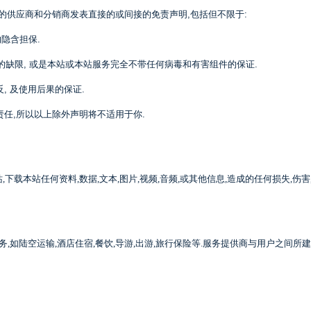
的供应商和分销商发表直接的或间接的免责声明
,
包括但不限于
:
的隐含担保
.
的缺限
,
或是本站或本站服务完全不带任何病毒和有害组件的保证
.
反
,
及使用后果的保证
.
责任
,
所以以上除外声明将不适用于你
.
站
,
下载本站任何资料
,
数据
,
文本
,
图片
,
视频
,
音频
,
或其他信息
,
造成的任何损失
,
伤害
务
,
如陆空运输
,
酒店住宿
,
餐饮
,
导游
,
出游
,
旅行保险等
.
服务提供商与用户之间所建