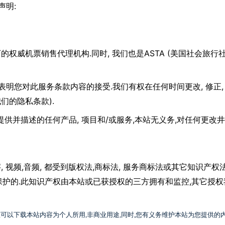
:
声明
.
,
ASTA (
可的权威机票销售代理机构
同时
我们也是
美国社会旅行
.
,
表明您对此服务条款内容的接受
我们有权在任何时间更改
修正
).
我们的隐私条款
,
/
,
,对
提供并描述的任何产品
项目和
或服务
本站无义务
任何更改井
,
,
,
,
,
字
视频
音频
都受到版权法
商标法
服务商标法或其它知识产权
.
,
保护的
此知识产权由本站或已获授权的三方拥有和监控
其它授权
您可以下载本站内容为个人所用
,
非商业用途
,
同时
,
您有义务维护本站为您提供的