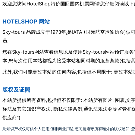
HotelShop
!
欢迎您访问
特价国际国内机票网
请您仔细阅读以下
HOTELSHOP 网站
Sky-tours
1973
,
IATA (
)
品牌成立于
年
是
国际航空运输协会
认
.
员
Sky-tours
Sky-tours
您在
网站查看信息以及使用
网站预订服务
.您
(
本
每次使用本站都视为接受本站相同时期的服务条款
包括
,
,
:
此外
我们可能更改本站的任何内容
包括但不局限于
更改本站
版权及证照
,
:
,
,
本站所提供所有资料
包括但不仅限于
本站所有图片
图表
文
,
,
标法及其它知识产权法
隐私法律条例
通讯法规法令等监管和
供应商”).
此知识产权仅可供个人使用
,
但非商业用途
.
您同意遵守所有额外的版权通知
.