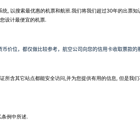
,
.
30
系统
以搜索最优惠的机票和航班
我们将我们超过
年的出票知
.
您设计最便宜的机票
货币
价位
，
都
仅
做
比较
参考
，
航空公司向您的信用卡收取票款的
,
,
证所含其它站点都能安全访问
并为您提供有用的信息
但是我们
.
私条例中所述