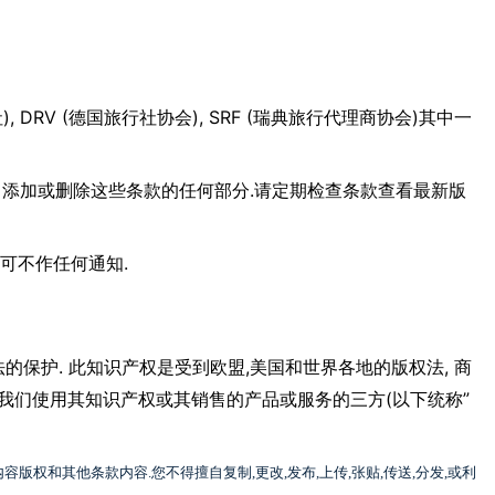
), DRV (
), SRF (
)
社
德国旅行社协会
瑞典旅行代理商协会
其中一
,
.
添加或删除这些条款的任何部分
请定期检查条款查看最新版
.
可不作任何通知
.
,
,
法的保护
此知识产权是受到欧盟
美国和世界各地的版权法
商
(
”
我们使用其知识产权或其销售的产品或服务的三方
以下统称
内容版权和其他条款内容
.
您不得擅自复制
,
更改
,
发布
,
上传
,
张贴
,
传送
,
分发
,
或利