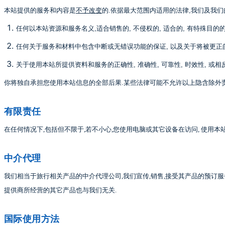
本站提供的服务和内容是
不予改变
的
.
依据最大范围内适用的法律
,
我们及我们
任何以本站资源和服务名义
,
适合销售的
,
不侵权的
,
适合的
,
有特殊目的
任何关于服务和材料中包含中断或无错误功能的保证
,
以及关于将被更正
关于使用本站所提供资料和服务的正确性
,
准确性
,
可靠性
,
时效性
,
或相
你将独自承担您使用本站信息的全部后果
.
某些法律可能不允许以上隐含除外
有限责任
在任何情况下
,
包括但不限于
,
若不小心
,
您使用电脑或其它设备在访问
,
使用本
中介代理
我们相当于旅行相关产品的中介代理公司
,
我们宣传
,
销售
,
接受其产品的预订服
提供商所经营的其它产品也与我们无关
.
国际使用方法