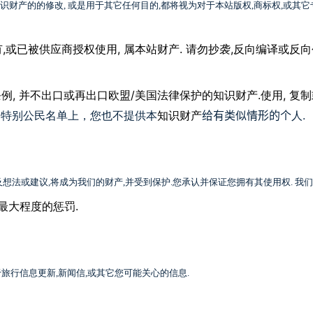
识财产的的修改
,
或是用于其它任何目的
,
都将视为对于本站版权
,
商标权
,
或其它
,
,
.
,
有
或已被供应商授权使用
属本站财产
请勿抄袭
反向编译或反向
,
/
.
,
条例
并不出口或再出口欧盟
美国法律保护的
知识财产
使用
复制
部特别公民名单上，您也不提供本
给有类似情形的个
人.
知识财产
及想法或建议
,
将成为我们的财产
,
并受到保护
.
您承认并保证您拥有其使用权
.
我们
.
最大程度的惩罚
于旅行信息更新
,
新闻信
,
或其它您可能关心的信息
.