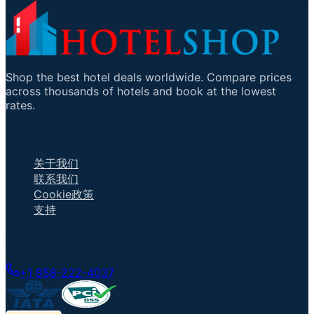
Shop the best hotel deals worldwide. Compare prices
across thousands of hotels and book at the lowest
rates.
重要链接
关于我们
联系我们
Cookie政策
支持
联系客服
+1 858-222-4037