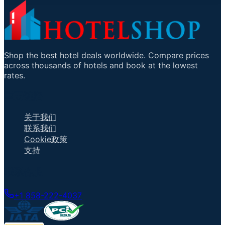
Shop the best hotel deals worldwide. Compare prices
across thousands of hotels and book at the lowest
rates.
重要链接
关于我们
联系我们
Cookie政策
支持
联系客服
+1 858-222-4037