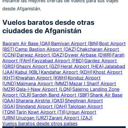
instante las mejores ofertas de vuelos para sus viajes
desde Afganistán.
Vuelos baratos desde otras
ciudades de
Afganistán
Bagram Air Base
(
OAI
)
Bamiyan Airport
(
BIN
)
Bost Airport
(
BST
)
Camp Bastion Airport
(
OAZ
)
Chakcharan Airport
(
CCN
)
Darwaz Airport
(
DAZ
)
Dywer Airbase
(
DWR
)
Farah
Airport
(
FAH
)
Fayzabad Airport
(
FBD
)
Gardez Airport
(
GRG
)
Ghazni Airport
(
GZI
)
Herat Airport
(
HEA
)
Jalalabad
(
JAA
)
Kabul
(
KBL
)
Kandahar Airport
(
KDH
)
Khost Airport
(
KHT
)
Khwahan Airport
(
KWH
)
Konduz Airport
(
UND
)
Maimana Airport
(
MMZ
)
Mazar I Sharif Airport
(
MZR
)
Qala-I-Naw Airport
(
LQN
)
Salerno Landing Zone
Airport
(
OLR
)
Sardeh Band Airport
(
SBF
)
Shank Air Base
(
OAA
)
Sharana Airstrip
(
OAS
)
Sheghnan Airport
(
SGA
)
Shindand Airport
(
OAH
)
Talolqan Airport
(
TQN
)
Tarin Kowt Airport
(
TII
)
Urgun Airport
(
URN
)
Uruzgan
(
URZ
)
Zaranj Airport
(
ZAJ
)
Vuelos baratos desde otros países