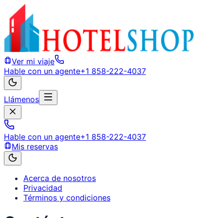
Ver mi viaje
Hable con un agente
+1 858-222-4037
Llámenos
Hable con un agente
+1 858-222-4037
Mis reservas
Acerca de nosotros
Privacidad
Términos y condiciones