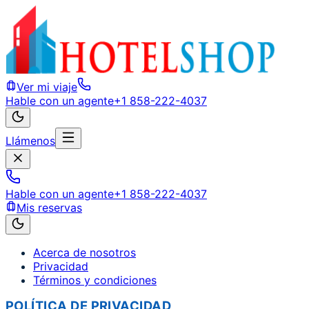
Ver mi viaje
Hable con un agente
+1 858-222-4037
Llámenos
Hable con un agente
+1 858-222-4037
Mis reservas
Acerca de nosotros
Privacidad
Términos y condiciones
POLÍTICA DE PRIVACIDAD