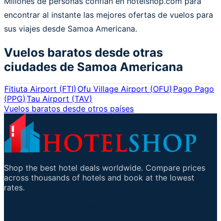
Millones de personas confían en hotelshop.com para
encontrar al instante las mejores ofertas de vuelos para
sus viajes desde Samoa Americana.
Vuelos baratos desde otras
ciudades de
Samoa Americana
Fitiuta Airport
(
FTI
)
Ofu Village Airport
(
OFU
)
Pago Pago
(
PPG
)
Tau Airport
(
TAV
)
Vuelos baratos desde otros países
Shop the best hotel deals worldwide. Compare prices
across thousands of hotels and book at the lowest
rates.
Enlaces importantes