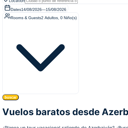
Location
Dates
14/08/2026
—
15/08/2026
Rooms & Guests
2
Adultos
,
0
Niño(s)
buscar
Vuelos baratos desde Azer
¿Planea un tour vacacional saliendo de Azerbaiyán? ¿Bu