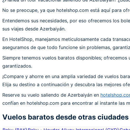
No se preocupe, ya que hotelshop.com está aquí para ofr
Entendemos sus necesidades, por eso ofrecemos los bolet
sus viajes desde Azerbaiyán.
En HotelShop, manejamos meticulosamente cada transacció
aseguramos de que todo funcione sin problemas, garantiza
Siempre tenemos vuelos baratos disponibles; ofrecemos un
garantizados.
¡Compare y ahorre en una amplia variedad de vuelos bara
Elija su destino a continuación y descubra las mejores o
Reserve su vuelo saliendo de Azerbaiyán en
hotelshop.c
confían en hotelshop.com para encontrar al instante las m
Vuelos baratos desde otras ciudades
Baku
(
BAK
)
Baku - Heydar Aliyev Internacional
(
GYD
)
Gaba