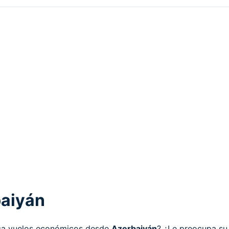
baiyán
sca vuelos económicos desde
Azerbaiyán
? ¿Le preocupa su 