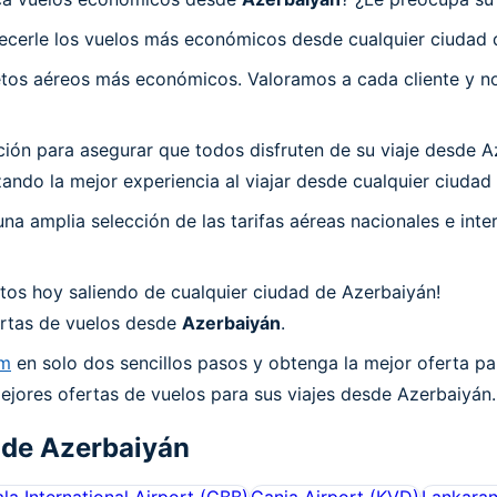
ecerle los vuelos más económicos desde cualquier ciudad 
os aéreos más económicos. Valoramos a cada cliente y nos
n para asegurar que todos disfruten de su viaje desde Aze
ndo la mejor experiencia al viajar desde cualquier ciudad
a amplia selección de las tarifas aéreas nacionales e int
tos hoy saliendo de cualquier ciudad de Azerbaiyán!
fertas de vuelos desde
Azerbaiyán
.
om
en solo dos sencillos pasos y obtenga la mejor oferta pa
ejores ofertas de vuelos para sus viajes desde Azerbaiyán.
 de
Azerbaiyán
la International Airport
(
GBB
)
Ganja Airport
(
KVD
)
Lankaran