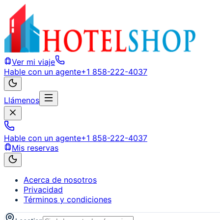
Ver mi viaje
Hable con un agente
+1 858-222-4037
Llámenos
Hable con un agente
+1 858-222-4037
Mis reservas
Acerca de nosotros
Privacidad
Términos y condiciones