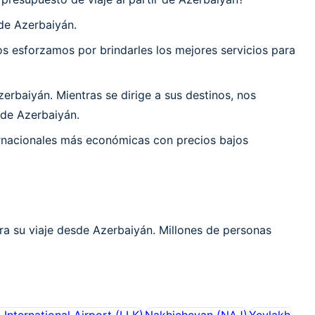
de Azerbaiyán.
 esforzamos por brindarles los mejores servicios para
rbaiyán. Mientras se dirige a sus destinos, nos
 de Azerbaiyán.
ernacionales más económicas con precios bajos
ra su viaje desde Azerbaiyán. Millones de personas
 International Airport
(
LLK
)
Nakhichevan
(
NAJ
)
Yevlakh