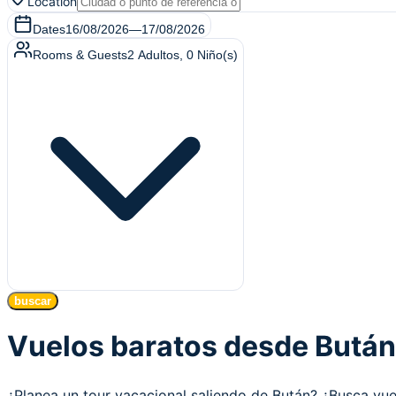
Location
Dates
16/08/2026
—
17/08/2026
Rooms & Guests
2
Adultos
,
0
Niño(s)
buscar
Vuelos baratos desde Bután
¿Planea un tour vacacional saliendo de Bután? ¿Busca v