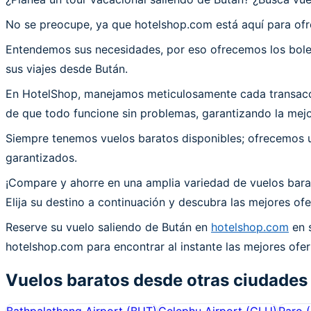
No se preocupe, ya que hotelshop.com está aquí para ofr
Entendemos sus necesidades, por eso ofrecemos los bolet
sus viajes desde Bután.
En HotelShop, manejamos meticulosamente cada transacció
de que todo funcione sin problemas, garantizando la mejor
Siempre tenemos vuelos baratos disponibles; ofrecemos un
garantizados.
¡Compare y ahorre en una amplia variedad de vuelos bara
Elija su destino a continuación y descubra las mejores o
Reserve su vuelo saliendo de Bután en
hotelshop.com
en s
hotelshop.com para encontrar al instante las mejores ofer
Vuelos baratos desde otras ciudades
Bathpalathang Airport
(
BUT
)
Gelephu Airport
(
GLU
)
Paro
(