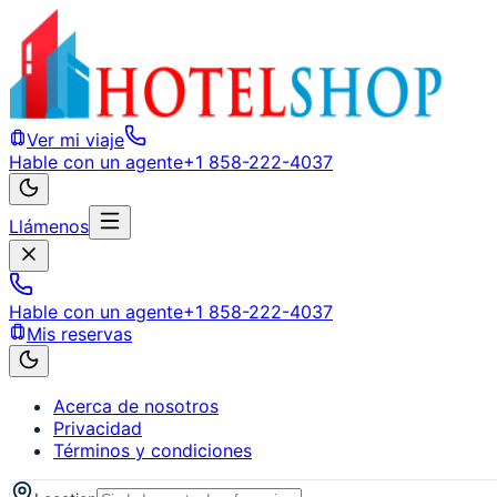
Ver mi viaje
Hable con un agente
+1 858-222-4037
Llámenos
Hable con un agente
+1 858-222-4037
Mis reservas
Acerca de nosotros
Privacidad
Términos y condiciones