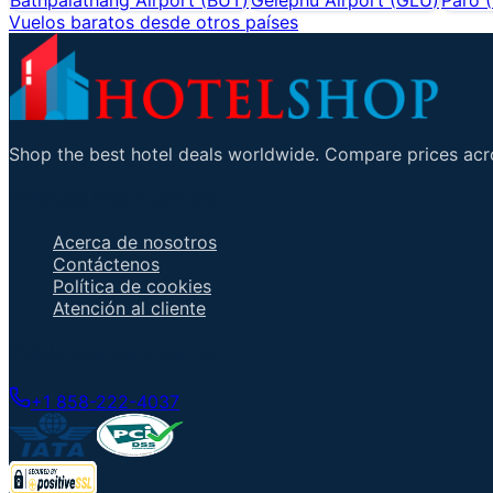
Vuelos baratos desde otros países
Shop the best hotel deals worldwide. Compare prices acro
Enlaces importantes
Acerca de nosotros
Contáctenos
Política de cookies
Atención al cliente
Hable con un agente
+1 858-222-4037