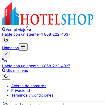
Ver mi viaje
Hable con un agente
+1 858-222-4037
Llámenos
Hable con un agente
+1 858-222-4037
Mis reservas
Acerca de nosotros
Privacidad
Términos y condiciones