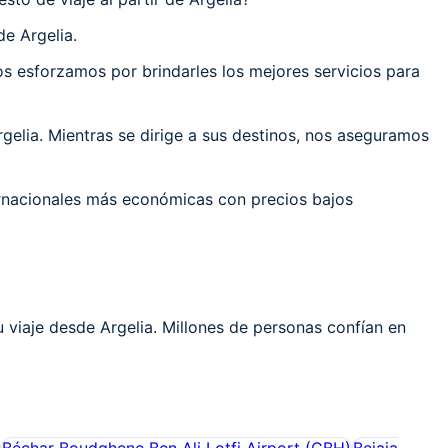
e Argelia.
 esforzamos por brindarles los mejores servicios para
elia. Mientras se dirige a sus destinos, nos aseguramos
ernacionales más económicas con precios bajos
 viaje desde Argelia. Millones de personas confían en
Béchar Boudghene Ben Ali Lotfi Airport
(
CBH
)
Bejaia