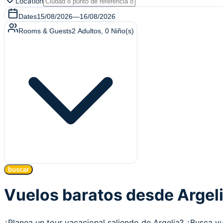
Location
Dates
15/08/2026
—
16/08/2026
Rooms & Guests
2
Adultos
,
0
Niño(s)
buscar
Vuelos baratos desde Argel
¿Planea un tour vacacional saliendo de Argelia? ¿Busca