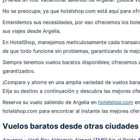
No se preocupe, ya que hotelshop.com está aquí para ofr
Entendemos sus necesidades, por eso ofrecemos los bolet
sus viajes desde Argelia.
En HotelShop, manejamos meticulosamente cada transacció
de que todo funcione sin problemas, garantizando la mejor
Siempre tenemos vuelos baratos disponibles; ofrecemos un
garantizados.
¡Compare y ahorre en una amplia variedad de vuelos barat
Elija su destino a continuación y descubra las mejores o
Reserve su vuelo saliendo de Argelia en
hotelshop.com
en
hotelshop.com para encontrar al instante las mejores ofer
Vuelos baratos desde otras ciudades
Aguenar – Hadj Bey Akhamok Airport
(
TMR
)
Ain el Beida 