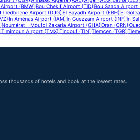
 Airport
(
BMW
)
Bou Chekif Airport
(
TID
)
Bou Saada Airport
t Inedbirene Airport
(
DJG
)
El Bayadh Airport
(
EBH
)
El Golea
VZ
)
In Aménas Airport
(
IAM
)
In Guezzam Airport
(
INF
)
In Sa
)
Noumérat - Moufdi Zakaria Airport
(
GHA
)
Oran
(
ORN
)
Oued
)
Timimoun Airport
(
TMX
)
Tindouf
(
TIN
)
Tlemcen
(
TGR
)
Tlem
ss thousands of hotels and book at the lowest rates.