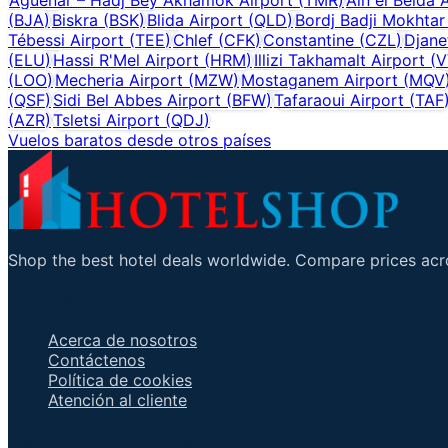
(
BJA
)
Biskra
(
BSK
)
Blida Airport
(
QLD
)
Bordj Badji Mokhtar
Tébessi Airport
(
TEE
)
Chlef
(
CFK
)
Constantine
(
CZL
)
Djane
(
ELU
)
Hassi R'Mel Airport
(
HRM
)
Illizi Takhamalt Airport
(
V
(
LOO
)
Mecheria Airport
(
MZW
)
Mostaganem Airport
(
MQV
(
QSF
)
Sidi Bel Abbes Airport
(
BFW
)
Tafaraoui Airport
(
TAF
(
AZR
)
Tsletsi Airport
(
QDJ
)
Vuelos baratos desde otros países
Shop the best hotel deals worldwide. Compare prices acro
Enlaces importantes
Acerca de nosotros
Contáctenos
Política de cookies
Atención al cliente
Hable con un agente