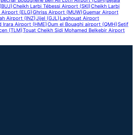
(
BUJ
)
Cheikh Larbi Tébessi Airport
(
SKI
)
Cheikh Larbi
 Airport
(
ELG
)
Ghriss Airport
(
MUW
)
Guemar Airport
lah Airport
(
INZ
)
Jijel
(
GJL
)
Laghouat Airport
 Irara Airport
(
HME
)
Oum el Bouaghi airport
(
QMH
)
Setif
cen
(
TLM
)
Touat Cheikh Sidi Mohamed Belkebir Airport