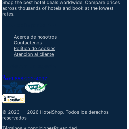
Shop the best hotel deals worldwide. Compare prices
across thousands of hotels and book at the lowest
rates.
Enlaces importantes
Acerca de nosotros
Contáctenos
Política de cookies
Atención al cliente
Hable con un agente
+1 858-222-4037
© 2023 —
2026
HotelShop
.
Todos los derechos
reservados
Términos y condiciones
Privacidad