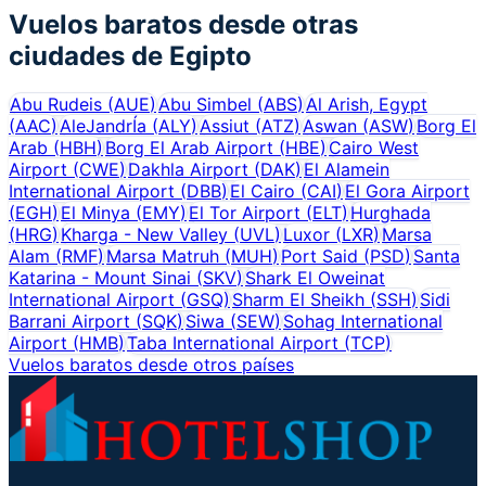
Vuelos baratos desde otras
ciudades de
Egipto
Abu Rudeis
(
AUE
)
Abu Simbel
(
ABS
)
Al Arish, Egypt
(
AAC
)
AleJandrÍa
(
ALY
)
Assiut
(
ATZ
)
Aswan
(
ASW
)
Borg El
Arab
(
HBH
)
Borg El Arab Airport
(
HBE
)
Cairo West
Airport
(
CWE
)
Dakhla Airport
(
DAK
)
El Alamein
International Airport
(
DBB
)
El Cairo
(
CAI
)
El Gora Airport
(
EGH
)
El Minya
(
EMY
)
El Tor Airport
(
ELT
)
Hurghada
(
HRG
)
Kharga - New Valley
(
UVL
)
Luxor
(
LXR
)
Marsa
Alam
(
RMF
)
Marsa Matruh
(
MUH
)
Port Said
(
PSD
)
Santa
Katarina - Mount Sinai
(
SKV
)
Shark El Oweinat
International Airport
(
GSQ
)
Sharm El Sheikh
(
SSH
)
Sidi
Barrani Airport
(
SQK
)
Siwa
(
SEW
)
Sohag International
Airport
(
HMB
)
Taba International Airport
(
TCP
)
Vuelos baratos desde otros países