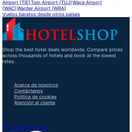
Airport
(
TIE
)
Tum Airport
(
TUJ
)
Waca Airport
(
WAC
)
Warder Airport
(
WRA
)
Vuelos baratos desde otros países
Shop the best hotel deals worldwide. Compare prices
across thousands of hotels and book at the lowest
rates.
Enlaces importantes
Acerca de nosotros
Contáctenos
Política de cookies
Atención al cliente
Hable con un agente
+1 858-222-4037