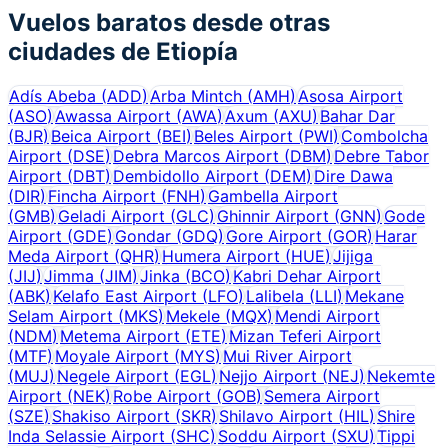
Vuelos baratos desde otras
ciudades de
Etiopía
Adís Abeba
(
ADD
)
Arba Mintch
(
AMH
)
Asosa Airport
(
ASO
)
Awassa Airport
(
AWA
)
Axum
(
AXU
)
Bahar Dar
(
BJR
)
Beica Airport
(
BEI
)
Beles Airport
(
PWI
)
Combolcha
Airport
(
DSE
)
Debra Marcos Airport
(
DBM
)
Debre Tabor
Airport
(
DBT
)
Dembidollo Airport
(
DEM
)
Dire Dawa
(
DIR
)
Fincha Airport
(
FNH
)
Gambella Airport
(
GMB
)
Geladi Airport
(
GLC
)
Ghinnir Airport
(
GNN
)
Gode
Airport
(
GDE
)
Gondar
(
GDQ
)
Gore Airport
(
GOR
)
Harar
Meda Airport
(
QHR
)
Humera Airport
(
HUE
)
Jijiga
(
JIJ
)
Jimma
(
JIM
)
Jinka
(
BCO
)
Kabri Dehar Airport
(
ABK
)
Kelafo East Airport
(
LFO
)
Lalibela
(
LLI
)
Mekane
Selam Airport
(
MKS
)
Mekele
(
MQX
)
Mendi Airport
(
NDM
)
Metema Airport
(
ETE
)
Mizan Teferi Airport
(
MTF
)
Moyale Airport
(
MYS
)
Mui River Airport
(
MUJ
)
Negele Airport
(
EGL
)
Nejjo Airport
(
NEJ
)
Nekemte
Airport
(
NEK
)
Robe Airport
(
GOB
)
Semera Airport
(
SZE
)
Shakiso Airport
(
SKR
)
Shilavo Airport
(
HIL
)
Shire
Inda Selassie Airport
(
SHC
)
Soddu Airport
(
SXU
)
Tippi