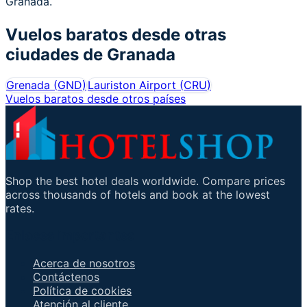
Granada.
Vuelos baratos desde otras
ciudades de
Granada
Grenada
(
GND
)
Lauriston Airport
(
CRU
)
Vuelos baratos desde otros países
Shop the best hotel deals worldwide. Compare prices
across thousands of hotels and book at the lowest
rates.
Enlaces importantes
Acerca de nosotros
Contáctenos
Política de cookies
Atención al cliente