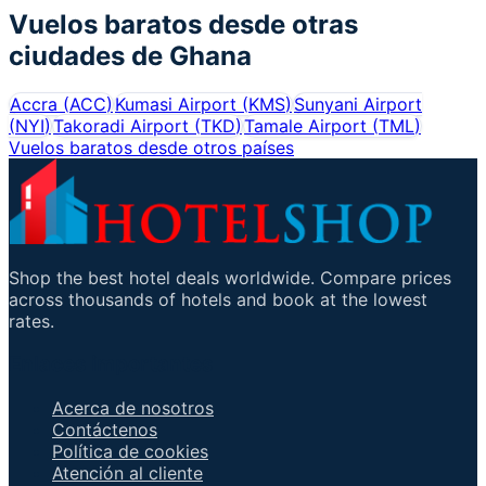
Vuelos baratos desde otras
ciudades de
Ghana
Accra
(
ACC
)
Kumasi Airport
(
KMS
)
Sunyani Airport
(
NYI
)
Takoradi Airport
(
TKD
)
Tamale Airport
(
TML
)
Vuelos baratos desde otros países
Shop the best hotel deals worldwide. Compare prices
across thousands of hotels and book at the lowest
rates.
Enlaces importantes
Acerca de nosotros
Contáctenos
Política de cookies
Atención al cliente