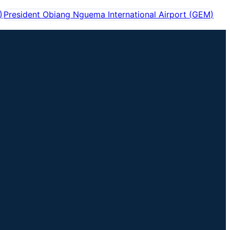
)
President Obiang Nguema International Airport
(
GEM
)