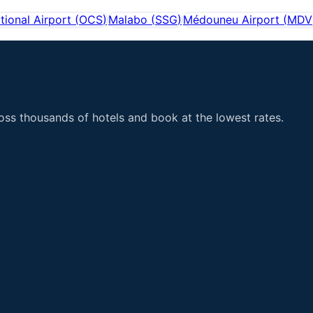
tional Airport
(
OCS
)
Malabo
(
SSG
)
Médouneu Airport
(
MDV
ss thousands of hotels and book at the lowest rates.