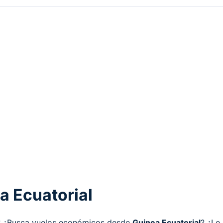
a Ecuatorial
al? ¿Busca vuelos económicos desde
Guinea Ecuatorial
? ¿Le