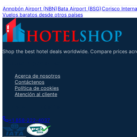
Annobón Airport
(
NBN
)
Bata Airport
(
BSG
)
Corisco Interna
Vuelos baratos desde otros países
Shop the best hotel deals worldwide. Compare prices acro
Enlaces importantes
Acerca de nosotros
Contáctenos
Política de cookies
Atención al cliente
Hable con un agente
+1 858-222-4037