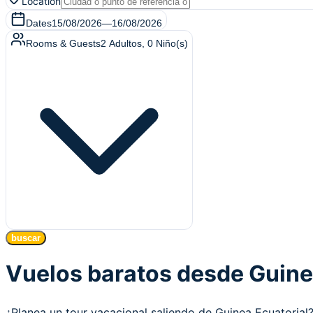
Location
Dates
15/08/2026
—
16/08/2026
Rooms & Guests
2
Adultos
,
0
Niño(s)
buscar
Vuelos baratos desde Guine
¿Planea un tour vacacional saliendo de Guinea Ecuatori