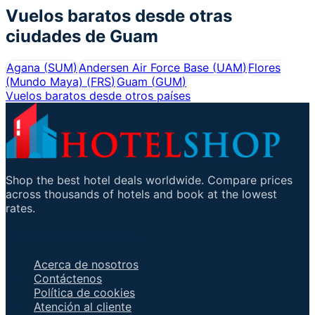
Vuelos baratos desde otras
ciudades de
Guam
Agana
(
SUM
)
Andersen Air Force Base
(
UAM
)
Flores
(Mundo Maya)
(
FRS
)
Guam
(
GUM
)
Vuelos baratos desde otros países
Shop the best hotel deals worldwide. Compare prices
across thousands of hotels and book at the lowest
rates.
Enlaces importantes
Acerca de nosotros
Contáctenos
Política de cookies
Atención al cliente