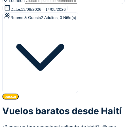
Location
Dates
13/08/2026
—
14/08/2026
Rooms & Guests
2
Adultos
,
0
Niño(s)
buscar
Vuelos baratos desde Haití
¿Planea un tour vacacional saliendo de Haití? ¿Busca