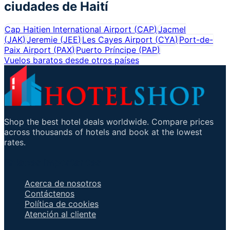
ciudades de
Haití
Cap Haitien International Airport
(
CAP
)
Jacmel
(
JAK
)
Jeremie
(
JEE
)
Les Cayes Airport
(
CYA
)
Port-de-
Paix Airport
(
PAX
)
Puerto Príncipe
(
PAP
)
Vuelos baratos desde otros países
Shop the best hotel deals worldwide. Compare prices
across thousands of hotels and book at the lowest
rates.
Enlaces importantes
Acerca de nosotros
Contáctenos
Política de cookies
Atención al cliente