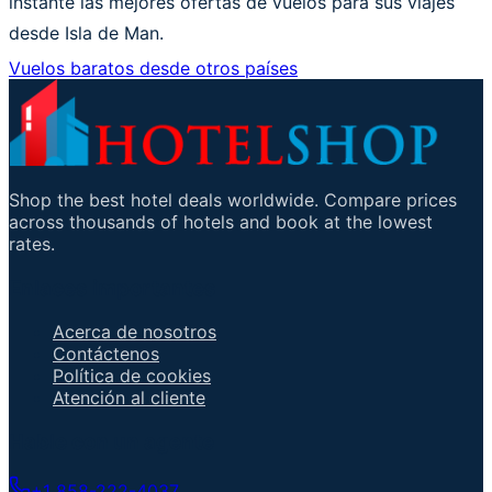
instante las mejores ofertas de vuelos para sus viajes
desde Isla de Man.
Vuelos baratos desde otros países
Shop the best hotel deals worldwide. Compare prices
across thousands of hotels and book at the lowest
rates.
Enlaces importantes
Acerca de nosotros
Contáctenos
Política de cookies
Atención al cliente
Hable con un agente
+1 858-222-4037