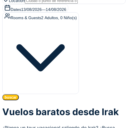
Location
Dates
13/08/2026
—
14/08/2026
Rooms & Guests
2
Adultos
,
0
Niño(s)
buscar
Vuelos baratos desde Irak
¿Planea un tour vacacional saliendo de Irak? ¿Busca