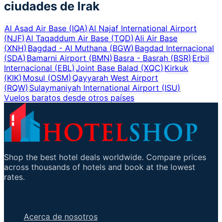
ciudades de
Irak
Al Asad Air Base
(
IQA
)
Al Najaf International Airport
(
NJF
)
Al Taqaddum Air Base
(
TQD
)
Ali Air Base
(
XNH
)
Bagdad - Al Muthana
(
BGW
)
Bagdad Internacional
(
SDA
)
Bamarni Airport
(
BMN
)
Basra - Basrah
(
BSR
)
Erbil
Internacional
(
EBL
)
Joint Base Balad
(
XQC
)
Kirkuk
(
KIK
)
Mosul
(
OSM
)
Qayyarah West Airport
(
RQW
)
Sulaymaniyah International Airport
(
ISU
)
Vuelos baratos desde otros países
Shop the best hotel deals worldwide. Compare prices
across thousands of hotels and book at the lowest
rates.
Enlaces importantes
Acerca de nosotros