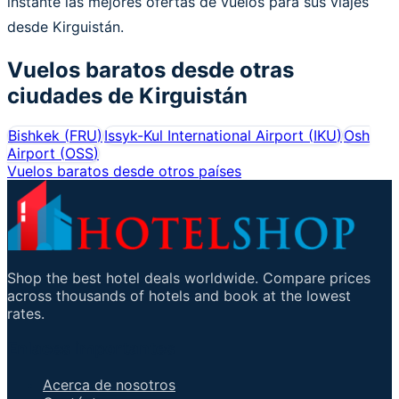
instante las mejores ofertas de vuelos para sus viajes
desde Kirguistán.
Vuelos baratos desde otras
ciudades de
Kirguistán
Bishkek
(
FRU
)
Issyk-Kul International Airport
(
IKU
)
Osh
Airport
(
OSS
)
Vuelos baratos desde otros países
Shop the best hotel deals worldwide. Compare prices
across thousands of hotels and book at the lowest
rates.
Enlaces importantes
Acerca de nosotros