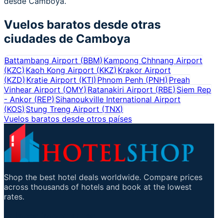
desde Camboya.
Vuelos baratos desde otras
ciudades de
Camboya
Battambang Airport
(
BBM
)
Kampong Chhnang Airport
(
KZC
)
Kaoh Kong Airport
(
KKZ
)
Krakor Airport
(
KZD
)
Kratie Airport
(
KTI
)
Phnom Penh
(
PNH
)
Preah
Vinhear Airport
(
OMY
)
Ratanakiri Airport
(
RBE
)
Siem Rep
- Ankor
(
REP
)
Sihanoukville International Airport
(
KOS
)
Stung Treng Airport
(
TNX
)
Vuelos baratos desde otros países
Shop the best hotel deals worldwide. Compare prices
across thousands of hotels and book at the lowest
rates.
Enlaces importantes