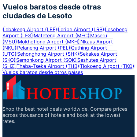
Vuelos baratos desde otras
ciudades de
Lesoto
Lebakeng Airport
(
LEF
)
Leribe Airport
(
LRB
)
Lesobeng
Airport
(
LES
)
Mafeteng Airport
(
MFC
)
Maseru
(
MSU
)
Mokhotlong Airport
(
MKH
)
Nkaus Airport
(
NKU
)
Pelaneng Airport
(
PEL
)
Quthing Airport
(
UTG
)
Sehonghong Airport
(
SHK
)
Sekakes Airport
(
SKQ
)
Semonkong Airport
(
SOK
)
Seshutes Airport
(
SHZ
)
Thaba-Tseka Airport
(
THB
)
Tlokoeng Airport
(
TKO
)
Vuelos baratos desde otros países
Shop the best hotel deals worldwide. Compare prices
across thousands of hotels and book at the lowest
rates.
Enlaces importantes