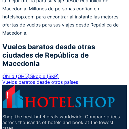
la mejor oferta para su viaje desde República de
Macedonia. Millones de personas confían en
hotelshop.com para encontrar al instante las mejores
ofertas de vuelos para sus viajes desde República de
Macedonia.
Vuelos baratos desde otras
ciudades de
República de
Macedonia
Ohrid
(
OHD
)
Skopie
(
SKP
)
Vuelos baratos desde otros países
Shop the best hotel deals worldwide. Compare prices
across thousands of hotels and book at the lowest
rates.