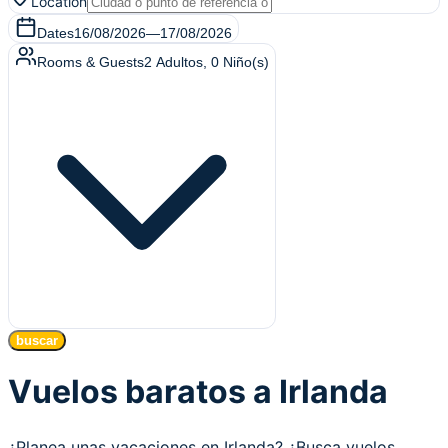
Location
Dates
16/08/2026
—
17/08/2026
Rooms & Guests
2
Adultos
,
0
Niño(s)
buscar
Vuelos baratos a Irlanda
¿Planea unas vacaciones en Irlanda? ¿Busca vuelos