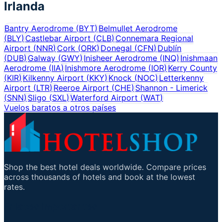
Irlanda
Bantry Aerodrome
(
BYT
)
Belmullet Aerodrome
(
BLY
)
Castlebar Airport
(
CLB
)
Connemara Regional
Airport
(
NNR
)
Cork
(
ORK
)
Donegal
(
CFN
)
Dublín
(
DUB
)
Galway
(
GWY
)
Inisheer Aerodrome
(
INQ
)
Inishmaan
Aerodrome
(
IIA
)
Inishmore Aerodrome
(
IOR
)
Kerry County
(
KIR
)
Kilkenny Airport
(
KKY
)
Knock
(
NOC
)
Letterkenny
Airport
(
LTR
)
Reeroe Airport
(
CHE
)
Shannon - Limerick
(
SNN
)
Sligo
(
SXL
)
Waterford Airport
(
WAT
)
Vuelos baratos a otros países
Shop the best hotel deals worldwide. Compare prices
across thousands of hotels and book at the lowest
rates.
Enlaces importantes