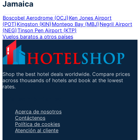
Jamaica
Boscobel Aerodrome
(
OCJ
)
Ken Jones Airport
(
POT
)
Kingston
(
KIN
)
Montego Bay
(
MBJ
)
Negril Airport
(
NEG
)
Tinson Pen Airport
(
KTP
)
Vuelos baratos a otros países
Shop the best hotel deals worldwide. Compare prices
across thousands of hotels and book at the lowest
rates.
Enlaces importantes
Acerca de nosotros
Contáctenos
Política de cookies
Atención al cliente