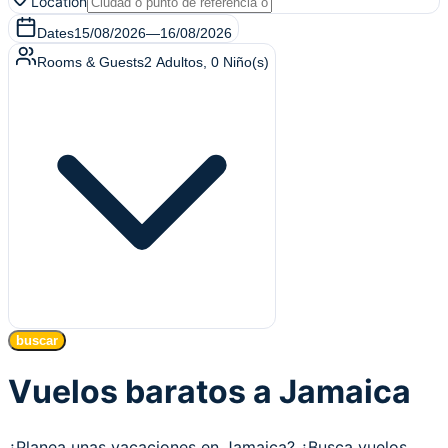
Location
Dates
15/08/2026
—
16/08/2026
Rooms & Guests
2
Adultos
,
0
Niño(s)
buscar
Vuelos baratos a Jamaica
¿Planea unas vacaciones en Jamaica? ¿Busca vuelos