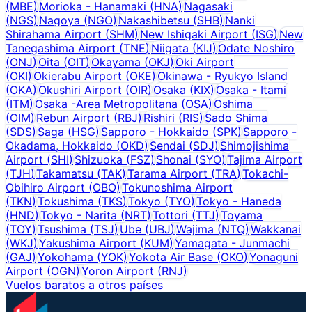
(
MBE
)
Morioka - Hanamaki
(
HNA
)
Nagasaki
(
NGS
)
Nagoya
(
NGO
)
Nakashibetsu
(
SHB
)
Nanki
Shirahama Airport
(
SHM
)
New Ishigaki Airport
(
ISG
)
New
Tanegashima Airport
(
TNE
)
Niigata
(
KIJ
)
Odate Noshiro
(
ONJ
)
Oita
(
OIT
)
Okayama
(
OKJ
)
Oki Airport
(
OKI
)
Okierabu Airport
(
OKE
)
Okinawa - Ryukyo Island
(
OKA
)
Okushiri Airport
(
OIR
)
Osaka
(
KIX
)
Osaka - Itami
(
ITM
)
Osaka -Area Metropolitana
(
OSA
)
Oshima
(
OIM
)
Rebun Airport
(
RBJ
)
Rishiri
(
RIS
)
Sado Shima
(
SDS
)
Saga
(
HSG
)
Sapporo - Hokkaido
(
SPK
)
Sapporo -
Okadama, Hokkaido
(
OKD
)
Sendai
(
SDJ
)
Shimojishima
Airport
(
SHI
)
Shizuoka
(
FSZ
)
Shonai
(
SYO
)
Tajima Airport
(
TJH
)
Takamatsu
(
TAK
)
Tarama Airport
(
TRA
)
Tokachi-
Obihiro Airport
(
OBO
)
Tokunoshima Airport
(
TKN
)
Tokushima
(
TKS
)
Tokyo
(
TYO
)
Tokyo - Haneda
(
HND
)
Tokyo - Narita
(
NRT
)
Tottori
(
TTJ
)
Toyama
(
TOY
)
Tsushima
(
TSJ
)
Ube
(
UBJ
)
Wajima
(
NTQ
)
Wakkanai
(
WKJ
)
Yakushima Airport
(
KUM
)
Yamagata - Junmachi
(
GAJ
)
Yokohama
(
YOK
)
Yokota Air Base
(
OKO
)
Yonaguni
Airport
(
OGN
)
Yoron Airport
(
RNJ
)
Vuelos baratos a otros países