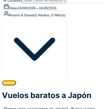
Location
Dates
15/08/2026
—
16/08/2026
Rooms & Guests
2
Adultos
,
0
Niño(s)
buscar
Vuelos baratos a Japón
¿Planea unas vacaciones en Japón? ¿Busca vuelos