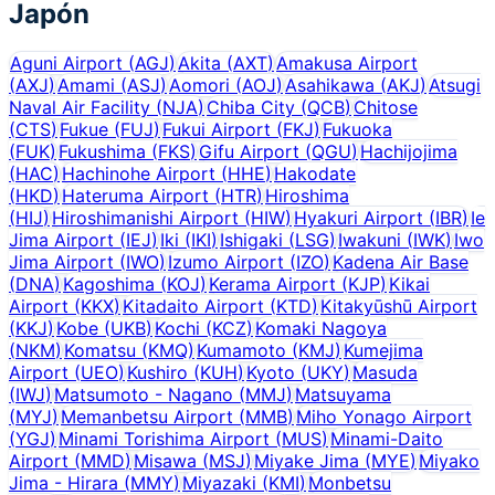
Japón
Aguni Airport
(
AGJ
)
Akita
(
AXT
)
Amakusa Airport
(
AXJ
)
Amami
(
ASJ
)
Aomori
(
AOJ
)
Asahikawa
(
AKJ
)
Atsugi
Naval Air Facility
(
NJA
)
Chiba City
(
QCB
)
Chitose
(
CTS
)
Fukue
(
FUJ
)
Fukui Airport
(
FKJ
)
Fukuoka
(
FUK
)
Fukushima
(
FKS
)
Gifu Airport
(
QGU
)
Hachijojima
(
HAC
)
Hachinohe Airport
(
HHE
)
Hakodate
(
HKD
)
Hateruma Airport
(
HTR
)
Hiroshima
(
HIJ
)
Hiroshimanishi Airport
(
HIW
)
Hyakuri Airport
(
IBR
)
Ie
Jima Airport
(
IEJ
)
Iki
(
IKI
)
Ishigaki
(
LSG
)
Iwakuni
(
IWK
)
Iwo
Jima Airport
(
IWO
)
Izumo Airport
(
IZO
)
Kadena Air Base
(
DNA
)
Kagoshima
(
KOJ
)
Kerama Airport
(
KJP
)
Kikai
Airport
(
KKX
)
Kitadaito Airport
(
KTD
)
Kitakyūshū Airport
(
KKJ
)
Kobe
(
UKB
)
Kochi
(
KCZ
)
Komaki Nagoya
(
NKM
)
Komatsu
(
KMQ
)
Kumamoto
(
KMJ
)
Kumejima
Airport
(
UEO
)
Kushiro
(
KUH
)
Kyoto
(
UKY
)
Masuda
(
IWJ
)
Matsumoto - Nagano
(
MMJ
)
Matsuyama
(
MYJ
)
Memanbetsu Airport
(
MMB
)
Miho Yonago Airport
(
YGJ
)
Minami Torishima Airport
(
MUS
)
Minami-Daito
Airport
(
MMD
)
Misawa
(
MSJ
)
Miyake Jima
(
MYE
)
Miyako
Jima - Hirara
(
MMY
)
Miyazaki
(
KMI
)
Monbetsu