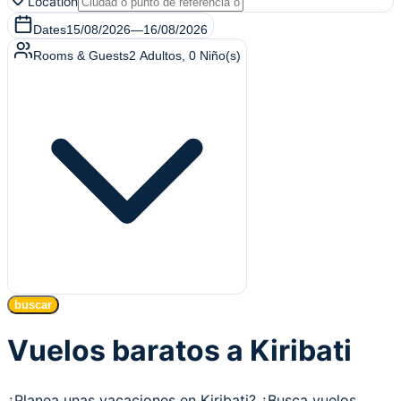
Location
Dates
15/08/2026
—
16/08/2026
Rooms & Guests
2
Adultos
,
0
Niño(s)
buscar
Vuelos baratos a Kiribati
¿Planea unas vacaciones en Kiribati? ¿Busca vuelos