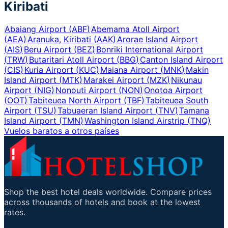
Kiribati
Abaiang Airport
(
ABF
)
Abemama Atoll Airport
(
AEA
)
Aranuka, Kiribati
(
AAK
)
Arorae Island Airport
(
AIS
)
Beru Airport
(
BEZ
)
Bonriki International Airport
(
TRW
)
Butaritari Atoll Airport
(
BBG
)
Canton Island Airport
(
CIS
)
Kuria Airport
(
KUC
)
Maiana Airport
(
MNK
)
Makin
Island Airport
(
MTK
)
Marakei Airport
(
MZK
)
Nikunau
Airport
(
NIG
)
Nonouti Airport
(
NON
)
Onotoa Airport
(
OOT
)
Tabiteuea North Airport
(
TBF
)
Tabiteuea South
Airport
(
TSU
)
Tabuaeran Island Airport
(
TNV
)
Tamana
Island Airport
(
TMN
)
Washington Island Airstrip
(
TNQ
)
Vuelos baratos a otros países
Shop the best hotel deals worldwide. Compare prices
across thousands of hotels and book at the lowest
rates.