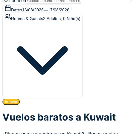
Location
Dates
16/08/2026
—
17/08/2026
Rooms & Guests
2
Adultos
,
0
Niño(s)
buscar
Vuelos baratos a Kuwait
¿Planea unas vacaciones en Kuwait? ¿Busca vuelos