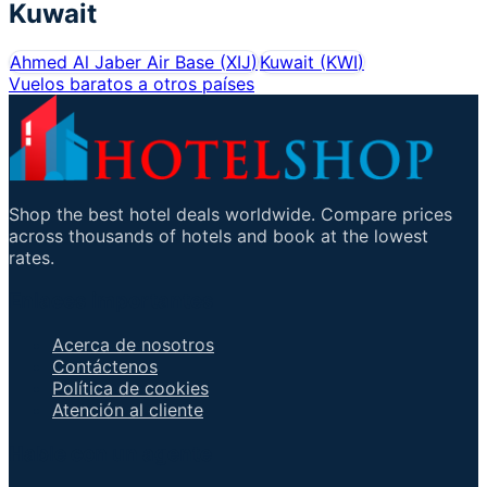
Kuwait
Ahmed Al Jaber Air Base
(
XIJ
)
Kuwait
(
KWI
)
Vuelos baratos a otros países
Shop the best hotel deals worldwide. Compare prices
across thousands of hotels and book at the lowest
rates.
Enlaces importantes
Acerca de nosotros
Contáctenos
Política de cookies
Atención al cliente
Hable con un agente