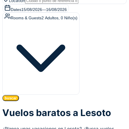
Location
Dates
15/08/2026
—
16/08/2026
Rooms & Guests
2
Adultos
,
0
Niño(s)
buscar
Vuelos baratos a Lesoto
¿Planea unas vacaciones en Lesoto? ¿Busca vuelos