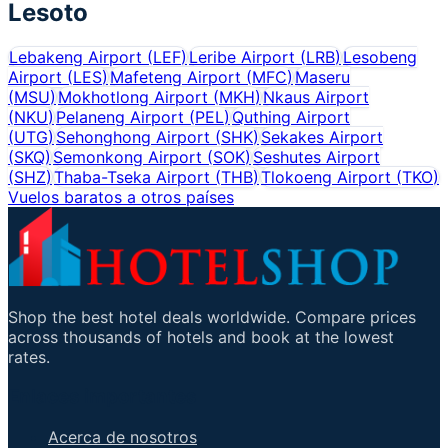
Lesoto
Lebakeng Airport
(
LEF
)
Leribe Airport
(
LRB
)
Lesobeng
Airport
(
LES
)
Mafeteng Airport
(
MFC
)
Maseru
(
MSU
)
Mokhotlong Airport
(
MKH
)
Nkaus Airport
(
NKU
)
Pelaneng Airport
(
PEL
)
Quthing Airport
(
UTG
)
Sehonghong Airport
(
SHK
)
Sekakes Airport
(
SKQ
)
Semonkong Airport
(
SOK
)
Seshutes Airport
(
SHZ
)
Thaba-Tseka Airport
(
THB
)
Tlokoeng Airport
(
TKO
)
Vuelos baratos a otros países
Shop the best hotel deals worldwide. Compare prices
across thousands of hotels and book at the lowest
rates.
Enlaces importantes
Acerca de nosotros