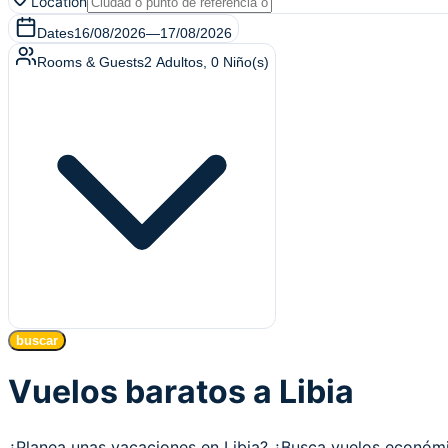
Location
Dates
16/08/2026
—
17/08/2026
Rooms & Guests
2
Adultos
,
0
Niño(s)
buscar
Vuelos baratos a Libia
¿Planea unas vacaciones en Libia? ¿Busca vuelos económ