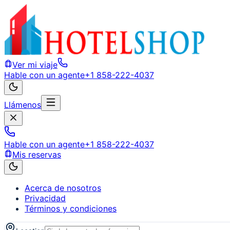
Ver mi viaje
Hable con un agente
+1 858-222-4037
Llámenos
Hable con un agente
+1 858-222-4037
Mis reservas
Acerca de nosotros
Privacidad
Términos y condiciones