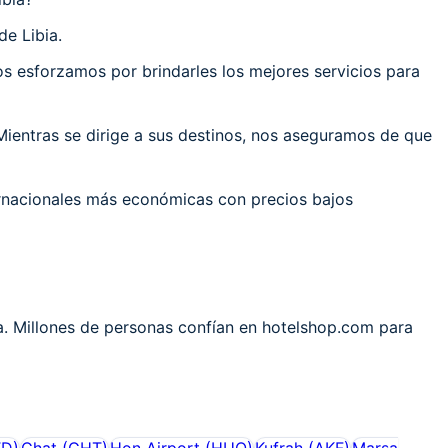
e Libia.
 esforzamos por brindarles los mejores servicios para
ientras se dirige a sus destinos, nos aseguramos de que
ernacionales más económicas con precios bajos
ia. Millones de personas confían en hotelshop.com para
TD
)
Ghat
(
GHT
)
Hon Airport
(
HUQ
)
Kufrah
(
AKF
)
Marsa