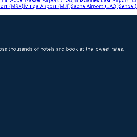
port
(
MRA
)
Mitiga Airport
(
MJI
)
Sabha Airport
(
LAQ
)
Sehba
(
ss thousands of hotels and book at the lowest rates.