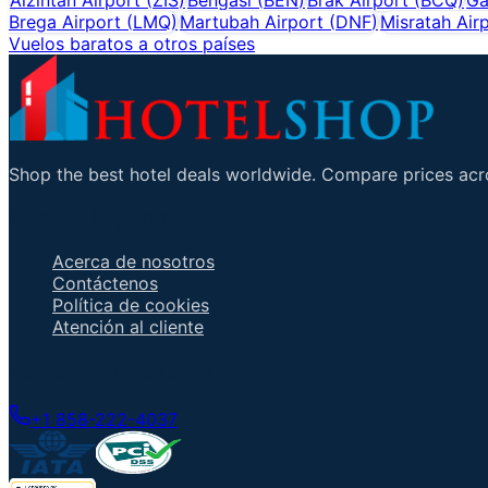
Brega Airport
(
LMQ
)
Martubah Airport
(
DNF
)
Misratah Air
Vuelos baratos a otros países
Shop the best hotel deals worldwide. Compare prices acro
Enlaces importantes
Acerca de nosotros
Contáctenos
Política de cookies
Atención al cliente
Hable con un agente
+1 858-222-4037