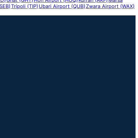
SEB
)
Trípoli
(
TIP
)
Ubari Airport
(
QUB
)
Zwara Airport
(
WAX
)