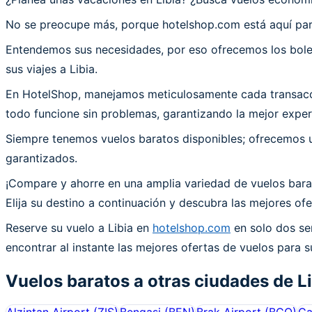
No se preocupe más, porque hotelshop.com está aquí para
Entendemos sus necesidades, por eso ofrecemos los bolet
sus viajes a Libia.
En HotelShop, manejamos meticulosamente cada transacción
todo funcione sin problemas, garantizando la mejor experie
Siempre tenemos vuelos baratos disponibles; ofrecemos un
garantizados.
¡Compare y ahorre en una amplia variedad de vuelos barat
Elija su destino a continuación y descubra las mejores of
Reserve su vuelo a Libia en
hotelshop.com
en solo dos sen
encontrar al instante las mejores ofertas de vuelos para su
Vuelos baratos a otras ciudades de
L
Alzintan Airport
(
ZIS
)
Bengasi
(
BEN
)
Brak Airport
(
BCQ
)
Ga