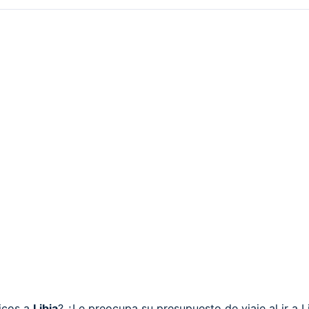
icos a
Libia
? ¿Le preocupa su presupuesto de viaje al ir a L