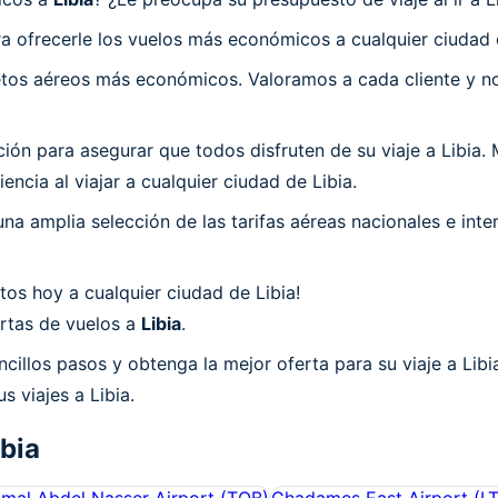
 ofrecerle los vuelos más económicos a cualquier ciudad d
os aéreos más económicos. Valoramos a cada cliente y nos
 para asegurar que todos disfruten de su viaje a Libia. M
ncia al viajar a cualquier ciudad de Libia.
a amplia selección de las tarifas aéreas nacionales e int
os hoy a cualquier ciudad de Libia!
ertas de vuelos a
Libia
.
cillos pasos y obtenga la mejor oferta para su viaje a Lib
s viajes a Libia.
ibia
mal Abdel Nasser Airport
(
TOB
)
Ghadames East Airport
(
L