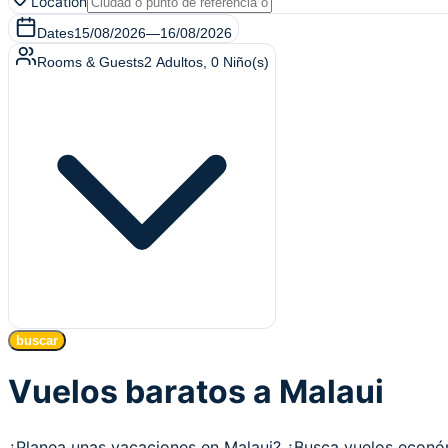
Location
Dates
15/08/2026
—
16/08/2026
Rooms & Guests
2
Adultos
,
0
Niño(s)
buscar
Vuelos baratos a Malaui
¿Planea unas vacaciones en Malaui? ¿Busca vuelos econ