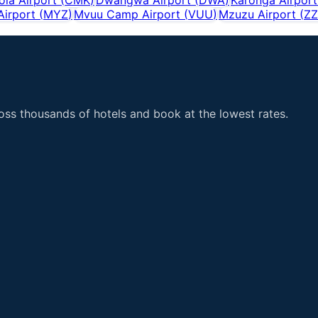
irport
(
MYZ
)
Mvuu Camp Airport
(
VUU
)
Mzuzu Airport
(
Z
ss thousands of hotels and book at the lowest rates.