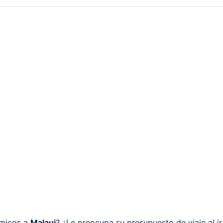
ómicos a
Malaui
? ¿Le preocupa su presupuesto de viaje al ir