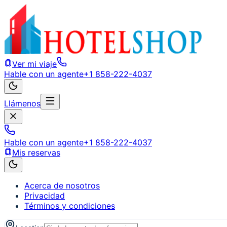
Ver mi viaje
Hable con un agente
+1 858-222-4037
Llámenos
Hable con un agente
+1 858-222-4037
Mis reservas
Acerca de nosotros
Privacidad
Términos y condiciones