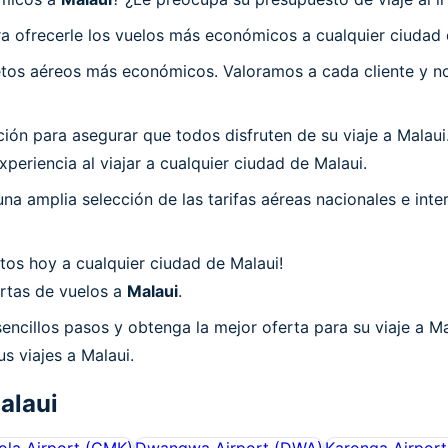
 ofrecerle los vuelos más económicos a cualquier ciudad 
os aéreos más económicos. Valoramos a cada cliente y nos
n para asegurar que todos disfruten de su viaje a Malaui.
periencia al viajar a cualquier ciudad de Malaui.
a amplia selección de las tarifas aéreas nacionales e int
tos hoy a cualquier ciudad de Malaui!
ertas de vuelos a
Malaui
.
encillos pasos y obtenga la mejor oferta para su viaje a M
s viajes a Malaui.
alaui
la Airport
(
CMK
)
Dwangwa Airport
(
DWA
)
Karonga Airport