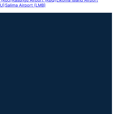
ZU
)
Salima Airport
(
LMB
)