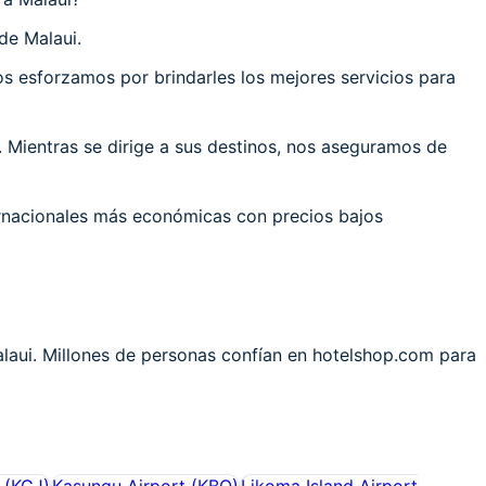
de Malaui.
 esforzamos por brindarles los mejores servicios para
 Mientras se dirige a sus destinos, nos aseguramos de
ernacionales más económicas con precios bajos
alaui. Millones de personas confían en hotelshop.com para
(
KGJ
)
Kasungu Airport
(
KBQ
)
Likoma Island Airport