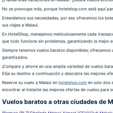
No se preocupe más, porque hotelshop.com está aquí para
Entendemos sus necesidades, por eso ofrecemos los bolet
sus viajes a Malaui.
En HotelShop, manejamos meticulosamente cada transacció
que todo funcione sin problemas, garantizando la mejor ex
Siempre tenemos vuelos baratos disponibles; ofrecemos un
garantizados.
¡Compare y ahorre en una amplia variedad de vuelos bara
Elija su destino a continuación y descubra las mejores of
Reserve su vuelo a Malaui en
hotelshop.com
en solo dos s
encontrar al instante las mejores ofertas de vuelos para su
Vuelos baratos a otras ciudades de
M
Blantyre
(
BLZ
)
Chelinda Malawi Airport
(
CEH
)
Club Makoko