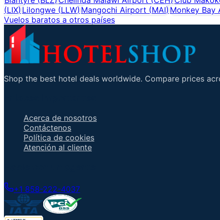
(
LIX
)
Lilongwe
(
LLW
)
Mangochi Airport
(
MAI
)
Monkey Bay A
Vuelos baratos a otros países
Shop the best hotel deals worldwide. Compare prices acro
Enlaces importantes
Acerca de nosotros
Contáctenos
Política de cookies
Atención al cliente
Hable con un agente
+1 858-222-4037